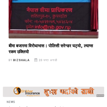
बीमा बजारमा विरोधाभास : पोलिसी सरेन्डर घट्यो, ल्याप्स
ज
रकम उक्लियो
व
BY
BIZSHALA
20 घण्टा अगाडी
B
Sponsored
NEWS