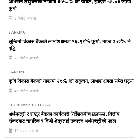
अभियान लघुवित्तको नाफामा ४५५८% को उछाल, ईपीएस ५७.०४ रुपैयाँ
पुग्यो
8 मिनेट अगाडी
BANKING
लुम्बिनी विकास बैंकको लाभांश क्षमता १६.९९% पुग्यो, नाफा २५२% ले
वृद्धि
27 मिनेट अगाडी
BANKING
कृषि विकास बैंकको नाफामा २९% को संकुचन, लाभांश क्षमता समेत घट्यो
46 मिनेट अगाडी
ECONOMY& POLITICS
अर्थमन्त्री र राष्ट्र बैंकका कार्यकारी निर्देशकबीच छलफल, वित्तीय
संकटबाट नागरिक र निजी क्षेत्रलाई उकास्न अर्थमन्त्रीको पहल
10 घण्टा अगाडी