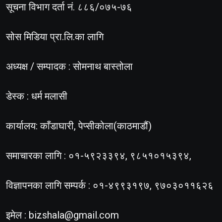
सूचना विभाग दर्ता नं. ८८६/०७५-७६
सोस मिडिया प्रा.लि.का लागि
अध्यक्ष / सम्पादक : सोमनाथ बास्तोला
डेस्क : धर्म मलासी
कार्यालय: काँडाघारी, पेप्सीकोला(काठमाडौं)
समाचारका लागि : ०१-५९२३३९४, ९८५१०१५३९४,
विज्ञापनका लागि सम्पर्क : ०१-४९९३१९७, ९७०३०११६२६
इमेल :
bizshala@gmail.com