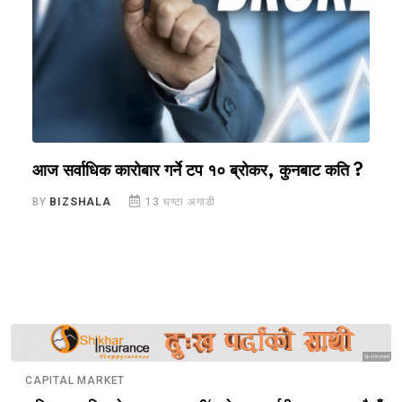
आज सर्वाधिक कारोबार गर्ने टप १० ब्रोकर, कुनबाट कति ?
१
ए
BY
BIZSHALA
13 घण्टा अगाडी
B
Sponsored
CAPITAL MARKET