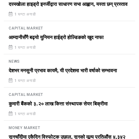
दरमखोला हाइड्रो इनर्जीद्वारा साधारण सभा आह्वान, यस्ता छन् प्रस्ताव
1 घण्टा अगाडी
CAPITAL MARKET
आम्दानीसँगै बढ्यो युनियन हाईड्रो होल्डिङको खुद नाफा
1 घण्टा अगाडी
NEWS
देशभर मनसुनी प्रभाव कायमै, यी प्रदेशमा भारी वर्षाको सम्भावना
1 घण्टा अगाडी
CAPITAL MARKET
कुमारी बैंकको ३.२० लाख कित्ता संस्थापक सेयर बिक्रीमा
1 घण्टा अगाडी
MONEY MARKET
सुनचाँदीमा एकैदिन विस्फोटक उछाल, सुनको मूल्य प्रतिऔंस ४,३४२