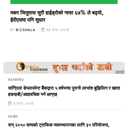
मकर जितुमाया सुरी हाईड्रोको नाफा ६७% ले बढ्यो,
द
ईपीएसमा पनि सुधार
छ
BY
BIZSHALA
36 मिनेट अगाडी
B
Sponsored
BANKING
सांग्रिला डेभलपमेन्ट बैंकद्वारा ५ वर्षभन्दा पुरानो लाभांश बुझिलिन र खाता
हकदाबी/अद्यावधिक गर्न आग्रह
5 मिनेट अगाडी
NEWS
सन् २०५० सम्मको ट्राफिक व्यवस्थापनका लागि ३५ परियोजना,