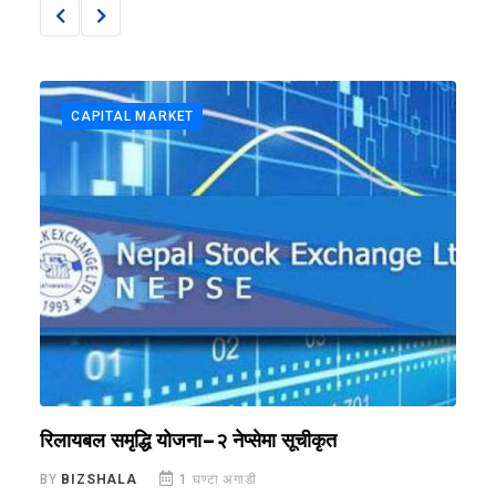
CAPITAL MARKET
रिलायबल समृद्धि योजना–२ नेप्सेमा सूचीकृत
म
य
BY
BIZSHALA
1 घण्टा अगाडी