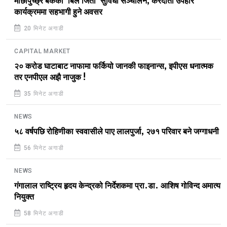
माछापुच्छ्रे बैंकको ‘बिल जितौँ’ सुविधा सञ्चालन, करदाता उपहार
कार्यक्रममा सहभागी हुने अवसर
20 मिनेट अगाडी
CAPITAL MARKET
२० करोड घाटाबाट नाफामा फर्कियो जानकी फाइनान्स, इपीएस धनात्मक
तर एनपीएल अझै नाजुक !
35 मिनेट अगाडी
NEWS
५८ वर्षपछि रोहिणीका स्ववासीले पाए लालपुर्जा, २७१ परिवार बने जग्गाधनी
56 मिनेट अगाडी
NEWS
गंगालाल राष्ट्रिय हृदय केन्द्रको निर्देशकमा प्रा.डा. आशिष गोविन्द अमात्य
नियुक्त
58 मिनेट अगाडी