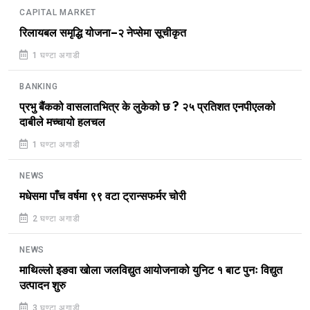
CAPITAL MARKET
रिलायबल समृद्धि योजना–२ नेप्सेमा सूचीकृत
1 घण्टा अगाडी
BANKING
प्रभु बैंकको वासलातभित्र के लुकेको छ ? २५ प्रतिशत एनपीएलको
दाबीले मच्चायो हलचल
1 घण्टा अगाडी
NEWS
मधेसमा पाँच वर्षमा ९९ वटा ट्रान्सफर्मर चोरी
2 घण्टा अगाडी
NEWS
माथिल्लो इङवा खोला जलविद्युत आयोजनाको युनिट १ बाट पुनः विद्युत
उत्पादन शुरु
3 घण्टा अगाडी