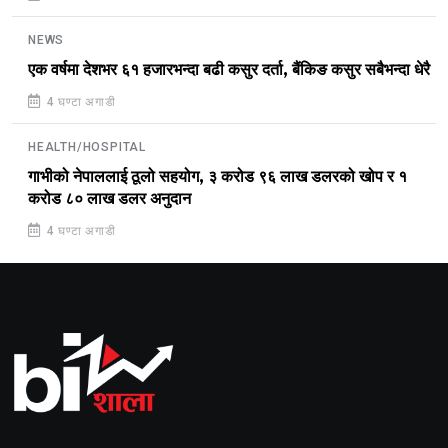
NEWS
एक वर्षमा देशभर ६१ हजारभन्दा बढी कसुर दर्ता, बैंकिङ कसुर सबैभन्दा धेरै
4 घण्टा अगाडी
HEALTH/HOSPITAL
गाभीको नेपाललाई ठूलो सहयोग, ३ करोड ९६ लाख डलरको खोप र १
करोड ८० लाख डलर अनुदान
4 घण्टा अगाडी