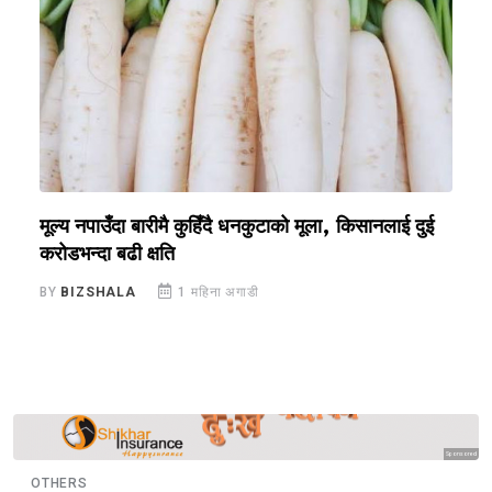
य
मूल्य नपाउँदा बारीमै कुहिँदै धनकुटाको मूला, किसानलाई दुई
अ
करोडभन्दा बढी क्षति
स
BY
BIZSHALA
1 महिना अगाडी
B
Sponsored
OTHERS