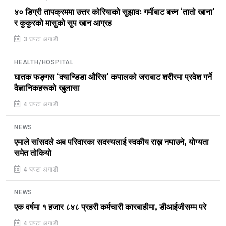
४० डिग्री तापक्रममा उत्तर कोरियाको सुझावः गर्मीबाट बच्न ‘तातो खाना’
र कुकुरको मासुको सुप खान आग्रह
3 घण्टा अगाडी
HEALTH/HOSPITAL
घातक फङ्गस ‘क्यान्डिडा औरिस’ कपालको जराबाट शरीरमा प्रवेश गर्ने
वैज्ञानिकहरूको खुलासा
4 घण्टा अगाडी
NEWS
एमाले सांसदले अब परिवारका सदस्यलाई स्वकीय राख्न नपाउने, योग्यता
समेत तोकियो
4 घण्टा अगाडी
NEWS
एक वर्षमा १ हजार ८४८ प्रहरी कर्मचारी कारबाहीमा, डीआईजीसम्म परे
4 घण्टा अगाडी