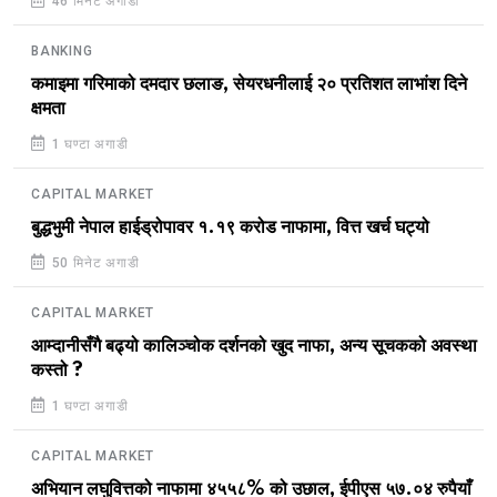
46 मिनेट अगाडी
BANKING
कमाइमा गरिमाको दमदार छलाङ, सेयरधनीलाई २० प्रतिशत लाभांश दिने
क्षमता
1 घण्टा अगाडी
CAPITAL MARKET
बुद्धभुमी नेपाल हाईड्रोपावर १.१९ करोड नाफामा, वित्त खर्च घट्यो
50 मिनेट अगाडी
CAPITAL MARKET
आम्दानीसँगै बढ्यो कालिञ्चोक दर्शनको खुद नाफा, अन्य सूचकको अवस्था
कस्तो ?
1 घण्टा अगाडी
CAPITAL MARKET
अभियान लघुवित्तको नाफामा ४५५८% को उछाल, ईपीएस ५७.०४ रुपैयाँ