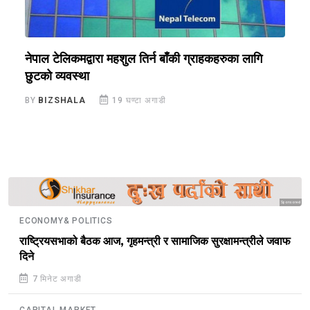
०
नेपाल टेलिकमद्वारा महशुल तिर्न बाँकी ग्राहकहरुका लागि
श
छुटको व्यवस्था
B
BY
BIZSHALA
19 घण्टा अगाडी
Sponsored
ECONOMY& POLITICS
राष्ट्रियसभाको बैठक आज, गृहमन्त्री र सामाजिक सुरक्षामन्त्रीले जवाफ
दिने
7 मिनेट अगाडी