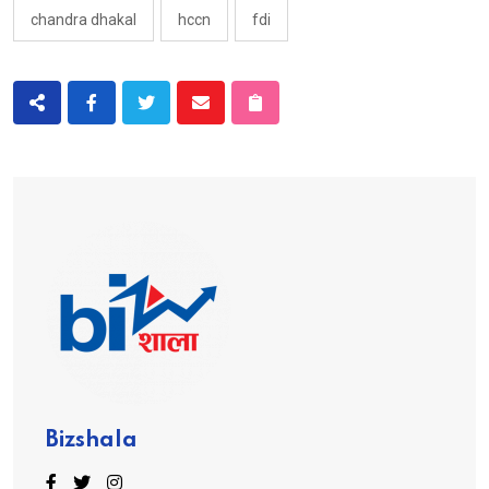
chandra dhakal
hccn
fdi
Bizshala