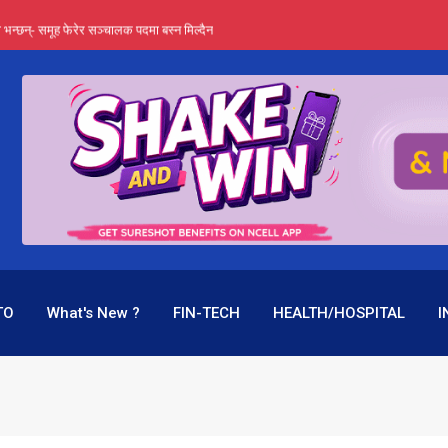
्ता भन्छन्- समूह फेरेर सञ्चालक पदमा बस्न मिल्दैन
ङ्ग पुगेन भने ध्वस्त पनि बनाउन सक्छन् !
एउटै पदमा दुई थरि तलब, वर्षमै ९२ हजार घाटा !
 प्रतिशत लाभांश दिने क्षमता
पक बनेर निरन्तर, राष्ट्र बैंक किन मौन ?
TO
What's New ?
FIN-TECH
HEALTH/HOSPITAL
I