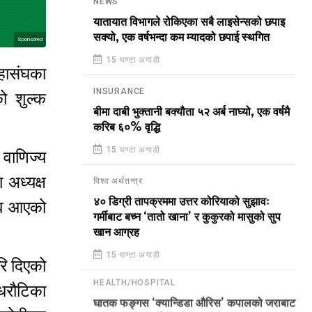
NEWS
यातायात विभागले रोकिएका सबै लाइसेन्सको छपाइ
सक्यो, एक वर्षभन्दा कम म्यादको छपाई स्थगित
Sponsored
15 घण्टा अगाडी
महासंघका
INSURANCE
ो शुल्क
बीमा दाबी भुक्तानी बक्यौता ५२ अर्ब नाघ्यो, एक वर्षमै
करिब ६०% वृद्धि
15 घण्टा अगाडी
 वाणिज्य
 अध्यक्ष
विश्व अर्थतन्त्र
४० डिग्री तापक्रममा उत्तर कोरियाको सुझावः
ाव आएको
गर्मीबाट बच्न ‘तातो खाना’ र कुकुरको मासुको सुप
खान आग्रह
15 घण्टा अगाडी
रि दिएको
HEALTH/HOSPITAL
धरौटिका
घातक फङ्गस ‘क्यान्डिडा औरिस’ कपालको जराबाट