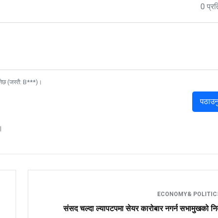
0 प्रत
नेछ (जस्तै: B***)।
पठाउन
।
ECONOMY& POLITI
संसद चल्दा ल्यापटपमा सेयर कारोबार नगर्न सभामुखको निर