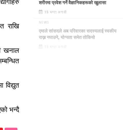
योगीहरु
शरीरमा प्रवेश गर्ने वैज्ञानिकहरूको खुलासा
15 घण्टा अगाडी
ेत राखि
NEWS
एमाले सांसदले अब परिवारका सदस्यलाई स्वकीय
राख्न नपाउने, योग्यता समेत तोकियो
री खनाल
15 घण्टा अगाडी
्बन्धित
 विद्युत
को भन्दै