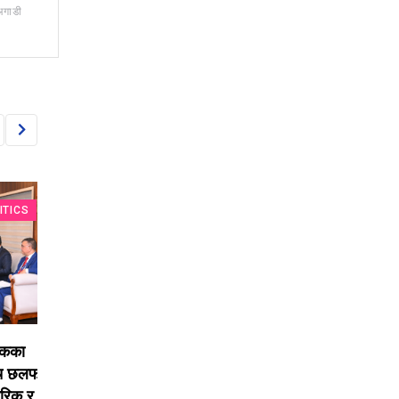
अगाडी
S
ECONOMY& POLITICS
ECONOMY& POLITI
सरकारको चार महिने प्रगतिः
संसद चल्दा ल्यापटपमा स
छलफल,
पूँजीगत खर्च ६८%, ३२
कारोबार नगर्न सभामुखक
र निजी
हजारभन्दा बढी गुनासा फर्छ्योट
निर्देशन