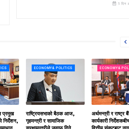
1 दिन 
ECONOMY& POLITICS
ECONOMY& POLITIC
मुख
राष्ट्रियसभाको बैठक आज,
अर्थमन्त्री र राष्ट्र बैंकका
देशन,
गृहमन्त्री र सामाजिक
कार्यकारी निर्देशकबीच 
ान
सुरक्षामन्त्रीले जवाफ दिने
वित्तीय संकटबाट नागरिक 