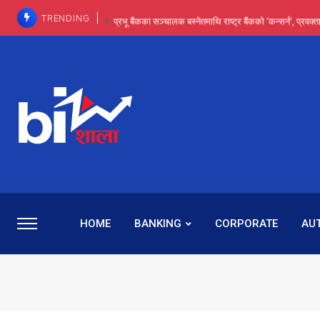
TRENDING
प्रभू बैंकका सञ्चालक बस्नेतमाथि राष्ट्र बैंकको ‘कन्सर्न’, प्रवक
इन्ट्रा-डे र सर्ट सेलिङले बजार सुधार्छन् मात्रै होइन, ढ
प्रभू बैंकमा सेञ्चुरीबाट आएका कर्मचारीमाथि हदैसम्मको विभेदः 
कमाइमा गरिमाको दमदार छलाङ, सेयरधनीलाई २०
प्रभु बैंकमा रमिता : सर्वसाधारणबाट छिरेका बस्नेत संस्था
HOME
BANKING
CORPORATE
AU