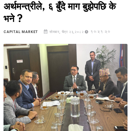
अर्थमन्त्रीले, ६ बुँदे माग बुझेपछि के
भने ?
10:51:50
CAPITAL MARKET
सोमबार, चैत्र २३,२०८२