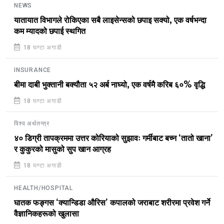
NEWS
यातायात विभागले रोकिएका सबै लाइसेन्सको छपाइ सक्यो, एक वर्षभन्दा
कम म्यादको छपाई स्थगित
18 घण्टा अगाडी
INSURANCE
बीमा दाबी भुक्तानी बक्यौता ५२ अर्ब नाघ्यो, एक वर्षमै करिब ६०% वृद्धि
18 घण्टा अगाडी
विश्व अर्थतन्त्र
४० डिग्री तापक्रममा उत्तर कोरियाको सुझावः गर्मीबाट बच्न ‘तातो खाना’
र कुकुरको मासुको सुप खान आग्रह
18 घण्टा अगाडी
HEALTH/HOSPITAL
घातक फङ्गस ‘क्यान्डिडा औरिस’ कपालको जराबाट शरीरमा प्रवेश गर्ने
वैज्ञानिकहरूको खुलासा