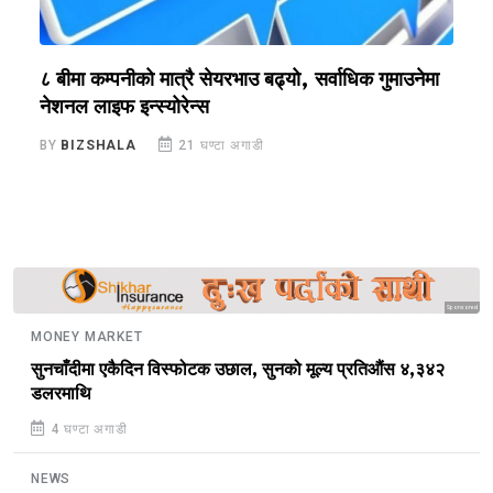
?
८ बीमा कम्पनीको मात्रै सेयरभाउ बढ्यो, सर्वाधिक गुमाउनेमा
र
नेशनल लाइफ इन्स्योरेन्स
स
BY
BIZSHALA
21 घण्टा अगाडी
B
Sponsored
MONEY MARKET
सुनचाँदीमा एकैदिन विस्फोटक उछाल, सुनको मूल्य प्रतिऔंस ४,३४२
डलरमाथि
4 घण्टा अगाडी
NEWS