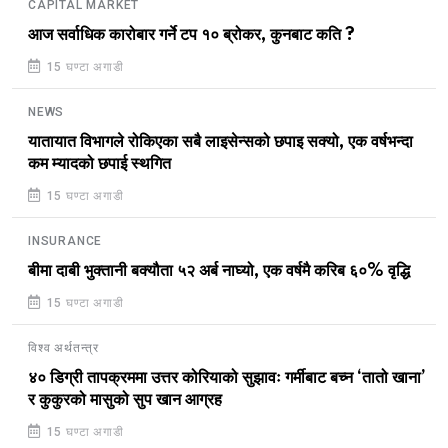
CAPITAL MARKET
आज सर्वाधिक कारोबार गर्ने टप १० ब्रोकर, कुनबाट कति ?
15 घण्टा अगाडी
NEWS
यातायात विभागले रोकिएका सबै लाइसेन्सको छपाइ सक्यो, एक वर्षभन्दा
कम म्यादको छपाई स्थगित
15 घण्टा अगाडी
INSURANCE
बीमा दाबी भुक्तानी बक्यौता ५२ अर्ब नाघ्यो, एक वर्षमै करिब ६०% वृद्धि
15 घण्टा अगाडी
विश्व अर्थतन्त्र
४० डिग्री तापक्रममा उत्तर कोरियाको सुझावः गर्मीबाट बच्न ‘तातो खाना’
र कुकुरको मासुको सुप खान आग्रह
15 घण्टा अगाडी