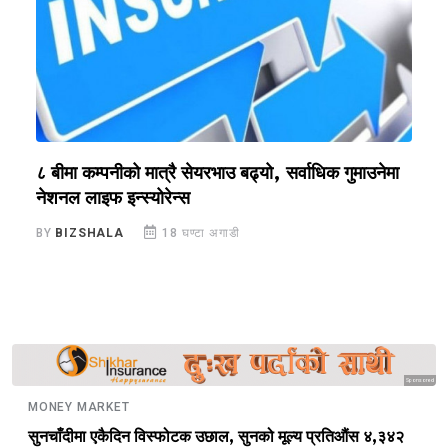
?
८ बीमा कम्पनीको मात्रै सेयरभाउ बढ्यो, सर्वाधिक गुमाउनेमा
र
नेशनल लाइफ इन्स्योरेन्स
स
BY
BIZSHALA
18 घण्टा अगाडी
B
Sponsored
MONEY MARKET
सुनचाँदीमा एकैदिन विस्फोटक उछाल, सुनको मूल्य प्रतिऔंस ४,३४२