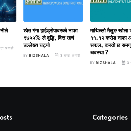
े
श्वेत गंगा हाईड्रोपावरको नाफा
माथिल्लो मैलुङ खोला जलवि
९७५५% ले वृद्धि, वित्त खर्च
११.१२ करोड नाफा आर्जन
उल्लेख्य घट्यो
सफल, कस्तो छ समग्र वित
अगाडी
अवस्था ?
BY
BIZSHALA
3 घण्टा अगाडी
BY
BIZSHALA
3 घण्टा
osts
Categories