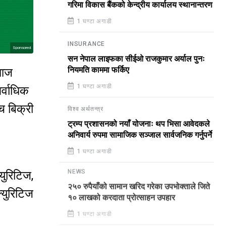
गरिमा विकास बैंकको केन्द्रीय कार्यालय स्थानान्तरण
1 घण्टा अगाडी
INSURANCE
Sponsored
सन नेपाल लाइफका सीईओ राजकुमार अर्याल पुनः
नियमति काममा फर्किए
आज
1 घण्टा अगाडी
र्वाधिक
च बिक्री
विश्व अर्थतन्त्र
ट्रम्प प्रशासनको नयाँ योजनाः थप भिसा आवेदकले
अनिवार्य रुपमा सामाजिक सञ्जाल सार्वजनिक गर्नुपर्ने
।
1 घण्टा अगाडी
्युरिटिज,
NEWS
२५० रुपैयाँको सामान खरिद गरेका उपभोक्ताले जिते
्युरिटिज
१० लाखको करदाता प्रोत्साहन उपहार
1 घण्टा अगाडी