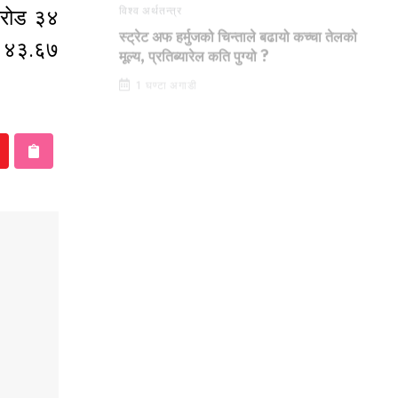
करोड ३४
विश्व अर्थतन्त्र
े ४३.६७
स्ट्रेट अफ हर्मुजको चिन्ताले बढायो कच्चा तेलको
मूल्य, प्रतिब्यारेल कति पुग्यो ?
1 घण्टा अगाडी