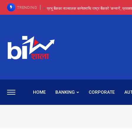
TRENDING
प्रभू बैंकका सञ्चालक बस्नेतमाथि राष्ट्र बैंकको ‘कन्सर्न’, प्रवक
इन्ट्रा-डे र सर्ट सेलिङले बजार सुधार्छन् मात्रै होइन, ढ
प्रभू बैंकमा सेञ्चुरीबाट आएका कर्मचारीमाथि हदैसम्मको विभेदः 
कमाइमा गरिमाको दमदार छलाङ, सेयरधनीलाई २०
प्रभु बैंकमा रमिता : सर्वसाधारणबाट छिरेका बस्नेत संस्था
HOME
BANKING
CORPORATE
AU