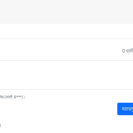
0 प्रत
नेछ (जस्तै: B***)।
पठाउन
।