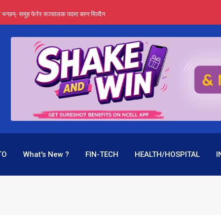
्ता भन्छन्- समूह फेरेर सञ्चालक पदमा बस्न मिल्दैन
ङ्ग पुगेन भने ध्वस्त पनि बनाउन सक्छन् !
एउटै पदमा दुई थरि तलब, वर्षमै ९२ हजार घाटा !
 प्रतिशत लाभांश दिने क्षमता
पक बनेर निरन्तर, राष्ट्र बैंक किन मौन ?
TO
What's New ?
FIN-TECH
HEALTH/HOSPITAL
I