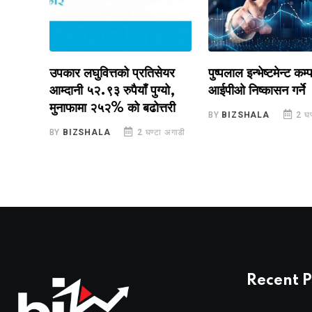
उपकार लघुवित्तको प्रतिसेयर
पुष्पलाल इन्भेष्टमेन्ट कम्पनील
ण
आम्दानी ५२.९३ रुपैयाँ पुग्यो,
आईपीओ निष्कासन गर्ने
मुनाफामा २५२% को बढोत्तरी
BY
BIZSHALA
2 घण्टा 
BY
BIZSHALA
2 घण्टा अगाडी
Recent P