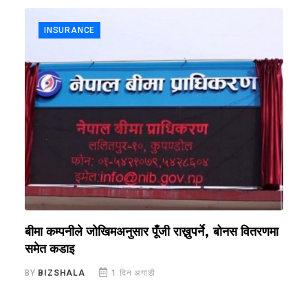
INSURANCE
ँ
बीमा कम्पनीले जोखिमअनुसार पूँजी राख्नुपर्ने, बोनस वितरणमा
क
समेत कडाइ
अ
BY
BIZSHALA
1 दिन अगाडी
B