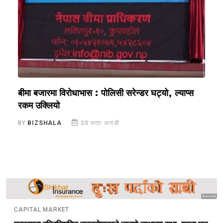
बीमा बजारमा विरोधाभास : पोलिसी सरेन्डर घट्यो, ल्याप्स
ज
रकम उक्लियो
व
BY
BIZSHALA
20 घण्टा अगाडी
B
Sponsored
CAPITAL MARKET