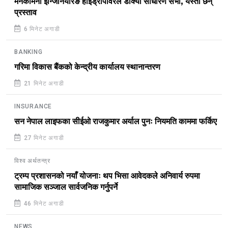
मनकामना इन्जिनियरिङ हाइड्रोपावरले डाक्यो साधारण सभा, यस्ता छन्
प्रस्ताव
6 मिनेट अगाडी
BANKING
गरिमा विकास बैंकको केन्द्रीय कार्यालय स्थानान्तरण
21 मिनेट अगाडी
INSURANCE
सन नेपाल लाइफका सीईओ राजकुमार अर्याल पुनः नियमति काममा फर्किए
27 मिनेट अगाडी
विश्व अर्थतन्त्र
ट्रम्प प्रशासनको नयाँ योजनाः थप भिसा आवेदकले अनिवार्य रुपमा
सामाजिक सञ्जाल सार्वजनिक गर्नुपर्ने
46 मिनेट अगाडी
NEWS