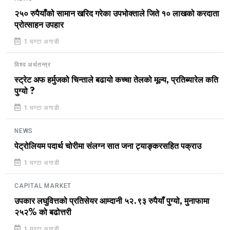
२५० रुपैयाँको सामान खरिद गरेका उपभोक्ताले जिते १० लाखको करदाता
प्रोत्साहन उपहार
1 घण्टा अगाडी
विश्व अर्थतन्त्र
स्ट्रेट अफ हर्मुजको चिन्ताले बढायो कच्चा तेलको मूल्य, प्रतिब्यारेल कति
पुग्यो ?
1 घण्टा अगाडी
NEWS
पेट्रोलियम पदार्थ चोरीमा संलग्न सात जना ट्याङ्करसहित पक्राउ
1 घण्टा अगाडी
CAPITAL MARKET
उपकार लघुवित्तको प्रतिसेयर आम्दानी ५२.९३ रुपैयाँ पुग्यो, मुनाफामा
२५२% को बढोत्तरी
1 घण्टा अगाडी