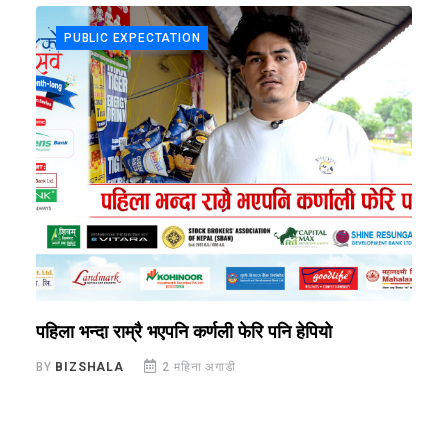
PUBLIC EXPECTATION
पहिला भन्दा राम्रै भएपनि कर्णली फेरि पनि हेपियो
अ
BY
BIZSHALA
2 महिना अगाडी
B