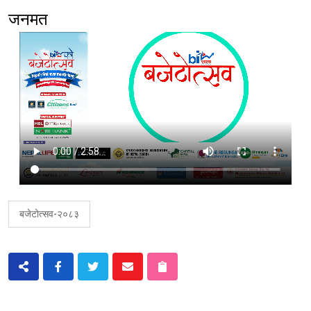
जनमत
बजेटोत्सव-२०८३