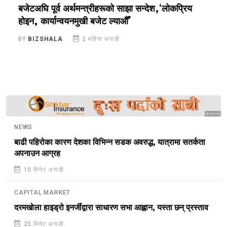
बजेटअघि पूर्व अर्थमन्त्रीहरूको साझा सन्देश,‘लोकप्रिय
ज
होइन, कार्यान्वयनमुखी बजेट ल्याऔँ’
ख
BY
BIZSHALA
2 महिना अगाडी
B
Sponsored
NEWS
बाढी पहिरोका कारण देशका विभिन्न सडक अवरुद्ध, यात्रामा सतर्कता
अपनाउन आग्रह
10 मिनेट अगाडी
CAPITAL MARKET
दरमखोला हाइड्रो इनर्जीद्वारा साधारण सभा आह्वान, यस्ता छन् प्रस्ताव
25 मिनेट अगाडी