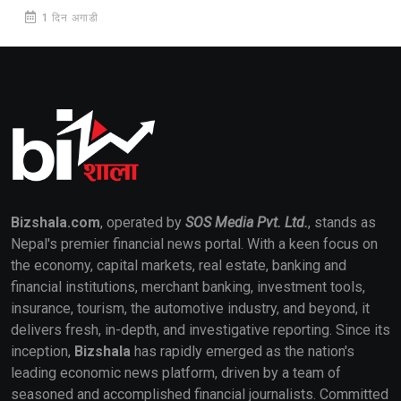
1 दिन अगाडी
Bizshala.com
, operated by
SOS Media Pvt. Ltd.
, stands as
Nepal's premier financial news portal. With a keen focus on
the economy, capital markets, real estate, banking and
financial institutions, merchant banking, investment tools,
insurance, tourism, the automotive industry, and beyond, it
delivers fresh, in-depth, and investigative reporting. Since its
inception,
Bizshala
has rapidly emerged as the nation's
leading economic news platform, driven by a team of
seasoned and accomplished financial journalists. Committed