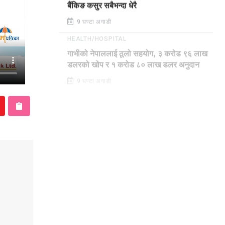
बैंकिङ कसुर सबैभन्दा धेरै
9 घण्टा अगाडी
HEALTH/HOSPITAL
गाभीको नेपाललाई ठूलो सहयोग, ३ करोड ९६ लाख
डलरको खोप र १ करोड ८० लाख डलर अनुदान
9 घण्टा अगाडी