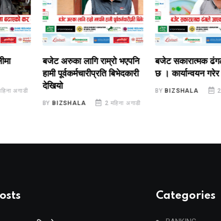
बजेट अरुका लागि राम्रो भएपनि
बजेट सकारात्मक ढंगले 
हामी पूर्वकर्मचारीप्रति बिभेदकारी
छ । कार्यान्वयन गरेर जानु
देखियो
अगाडी
BY
BIZSHALA
2 महिन
BY
BIZSHALA
2 महिना अगाडी
osts
Categories