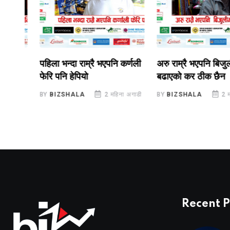
पहिला भन्दा राम्रै भएपनि कर्णली
अरु राम्रै भएपनि बिजुलीमा
फेरि पनि हेपियो
बढाएको कर ठीक छैन
गाडी
BY
BIZSHALA
2 महिना अगाडी
BY
BIZSHALA
2 महिना 
Recent P