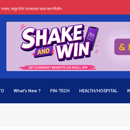
्ता भन्छन्- समूह फेरेर सञ्चालक पदमा बस्न मिल्दैन
ङ्ग पुगेन भने ध्वस्त पनि बनाउन सक्छन् !
एउटै पदमा दुई थरि तलब, वर्षमै ९२ हजार घाटा !
 प्रतिशत लाभांश दिने क्षमता
पक बनेर निरन्तर, राष्ट्र बैंक किन मौन ?
TO
What's New ?
FIN-TECH
HEALTH/HOSPITAL
I