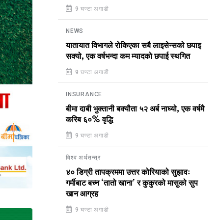
9 घण्टा अगाडी
NEWS
यातायात विभागले रोकिएका सबै लाइसेन्सको छपाइ
सक्यो, एक वर्षभन्दा कम म्यादको छपाई स्थगित
9 घण्टा अगाडी
INSURANCE
बीमा दाबी भुक्तानी बक्यौता ५२ अर्ब नाघ्यो, एक वर्षमै
करिब ६०% वृद्धि
9 घण्टा अगाडी
विश्व अर्थतन्त्र
४० डिग्री तापक्रममा उत्तर कोरियाको सुझावः
गर्मीबाट बच्न ‘तातो खाना’ र कुकुरको मासुको सुप
खान आग्रह
9 घण्टा अगाडी