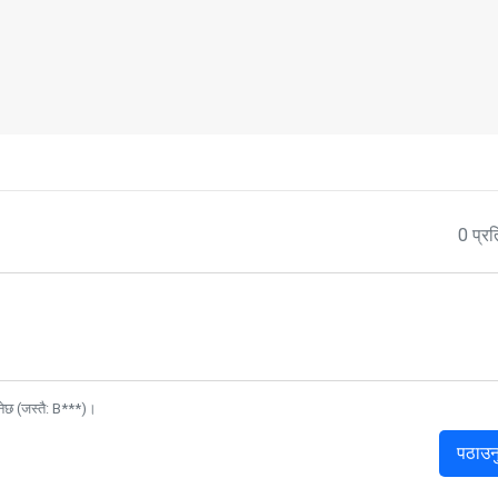
0 प्रत
नेछ (जस्तै: B***)।
पठाउन