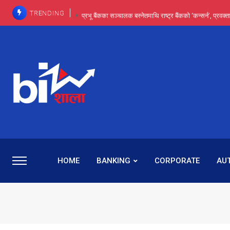
TRENDING
प्रभू बैंकका सञ्चालक बस्नेतमाथि राष्ट्र बैंकको ‘कन्सर्न’, प्रवक
इन्ट्रा-डे र सर्ट सेलिङले बजार सुधार्छन् मात्रै होइन, ढ
प्रभू बैंकमा सेञ्चुरीबाट आएका कर्मचारीमाथि हदैसम्मको विभेदः 
कमाइमा गरिमाको दमदार छलाङ, सेयरधनीलाई २०
प्रभु बैंकमा रमिता : सर्वसाधारणबाट छिरेका बस्नेत संस्था
HOME
BANKING
CORPORATE
AU