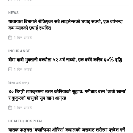
NEWS
यातायात विभागले रोकिएका सबै लाइसेन्सको छपाइ सक्यो, एक वर्षभन्दा
कम म्यादको छपाई स्थगित
1 दिन अगाडी
INSURANCE
बीमा दाबी भुक्तानी बक्यौता ५२ अर्ब नाघ्यो, एक वर्षमै करिब ६०% वृद्धि
1 दिन अगाडी
विश्व अर्थतन्त्र
४० डिग्री तापक्रममा उत्तर कोरियाको सुझावः गर्मीबाट बच्न ‘तातो खाना’
र कुकुरको मासुको सुप खान आग्रह
1 दिन अगाडी
HEALTH/HOSPITAL
घातक फङ्गस ‘क्यान्डिडा औरिस’ कपालको जराबाट शरीरमा प्रवेश गर्ने