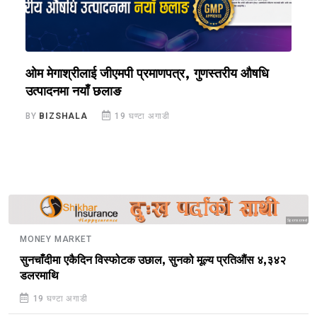
ओम मेगाश्रीलाई जीएमपी प्रमाणपत्र, गुणस्तरीय औषधि
य
उत्पादनमा नयाँ छलाङ
ए
BY
BIZSHALA
19 घण्टा अगाडी
B
Sponsored
MONEY MARKET
सुनचाँदीमा एकैदिन विस्फोटक उछाल, सुनको मूल्य प्रतिऔंस ४,३४२
डलरमाथि
19 घण्टा अगाडी