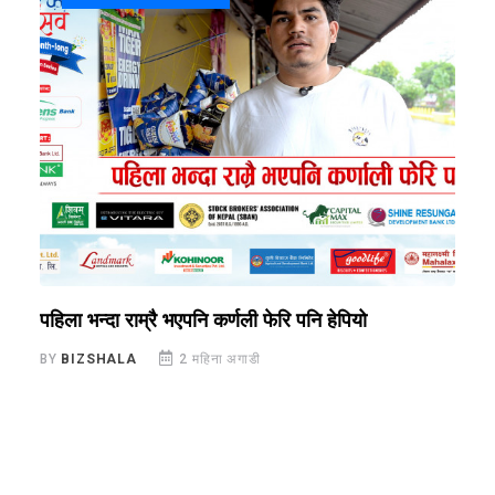
पहिला भन्दा राम्रै भएपनि कर्णली फेरि पनि हेपियो
अ
BY
BIZSHALA
2 महिना अगाडी
B