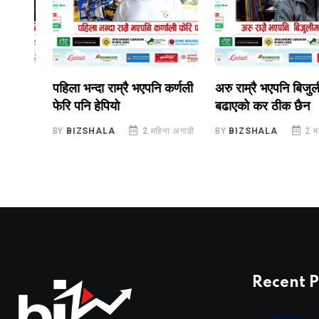
पहिला भन्दा राम्रै भएपनि कर्णली
अरु राम्रै भएपनि बिजुलीमा
फेरि पनि हेपियो
बढाएको कर ठीक छैन
गाडी
BY
BIZSHALA
2 महिना अगाडी
BY
BIZSHALA
2 महिना 
Recent P