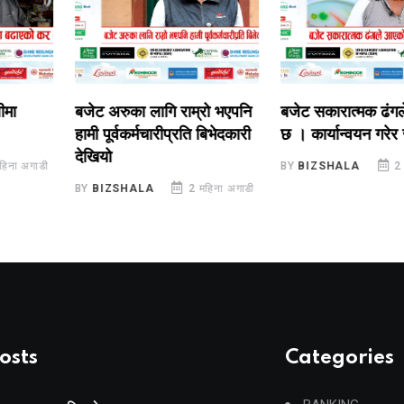
बजेट अरुका लागि राम्रो भएपनि
बजेट सकारात्मक ढंगले 
हामी पूर्वकर्मचारीप्रति बिभेदकारी
छ । कार्यान्वयन गरेर जानु
देखियो
अगाडी
BY
BIZSHALA
2 महिन
BY
BIZSHALA
2 महिना अगाडी
osts
Categories