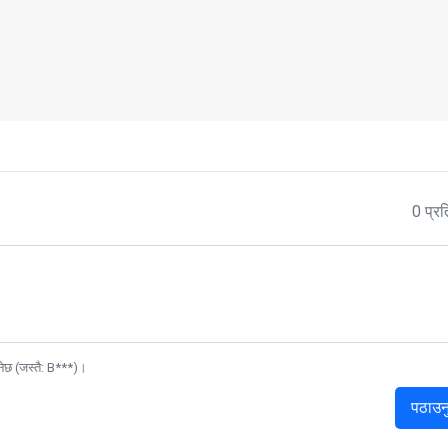
0 प्रत
नेछ (जस्तै: B***)।
पठाउन