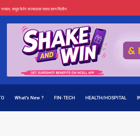
्ता भन्छन्- समूह फेरेर सञ्चालक पदमा बस्न मिल्दैन
ङ्ग पुगेन भने ध्वस्त पनि बनाउन सक्छन् !
एउटै पदमा दुई थरि तलब, वर्षमै ९२ हजार घाटा !
 प्रतिशत लाभांश दिने क्षमता
पक बनेर निरन्तर, राष्ट्र बैंक किन मौन ?
TO
What's New ?
FIN-TECH
HEALTH/HOSPITAL
I