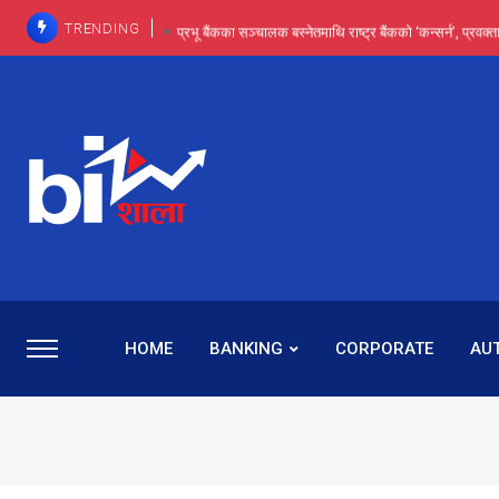
TRENDING
प्रभू बैंकका सञ्चालक बस्नेतमाथि राष्ट्र बैंकको ‘कन्सर्न’, प्रवक
इन्ट्रा-डे र सर्ट सेलिङले बजार सुधार्छन् मात्रै होइन, ढ
प्रभू बैंकमा सेञ्चुरीबाट आएका कर्मचारीमाथि हदैसम्मको विभेदः 
कमाइमा गरिमाको दमदार छलाङ, सेयरधनीलाई २०
प्रभु बैंकमा रमिता : सर्वसाधारणबाट छिरेका बस्नेत संस्था
HOME
BANKING
CORPORATE
AU