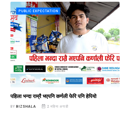
PUBLIC EXPECTATION
पहिला भन्दा राम्रै भएपनि कर्णली फेरि पनि हेपियो
अ
BY
BIZSHALA
2 महिना अगाडी
B