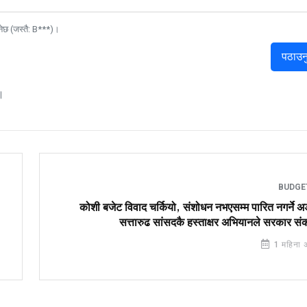
नेछ (जस्तै: B***)।
पठाउन
।
BUDG
कोशी बजेट विवाद चर्कियो, संशोधन नभएसम्म पारित नगर्ने 
सत्तारुढ सांसदकै हस्ताक्षर अभियानले सरकार स
1 महिना 