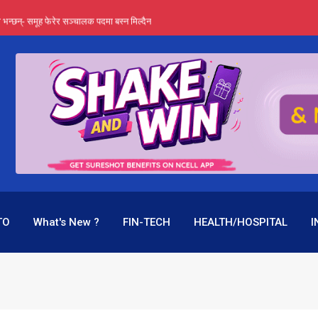
्ता भन्छन्- समूह फेरेर सञ्चालक पदमा बस्न मिल्दैन
ङ्ग पुगेन भने ध्वस्त पनि बनाउन सक्छन् !
एउटै पदमा दुई थरि तलब, वर्षमै ९२ हजार घाटा !
 प्रतिशत लाभांश दिने क्षमता
पक बनेर निरन्तर, राष्ट्र बैंक किन मौन ?
TO
What's New ?
FIN-TECH
HEALTH/HOSPITAL
I