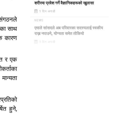
शरीरमा प्रवेश गर्ने वैज्ञानिकहरूको खुलासा
1 दिन अगाडी
 संगठनले
NEWS
ाका साथ
एमाले सांसदले अब परिवारका सदस्यलाई स्वकीय
एक कारण
राख्न नपाउने, योग्यता समेत तोकियो
1 दिन अगाडी
िशत र एक
ीकर्ताका
मान्यता
प्रतिको
ित हुने,