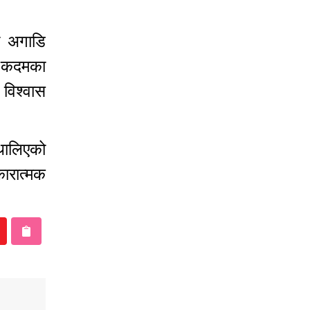
ा अगाडि
री कदमका
 विश्वास
 थालिएको
ारात्मक