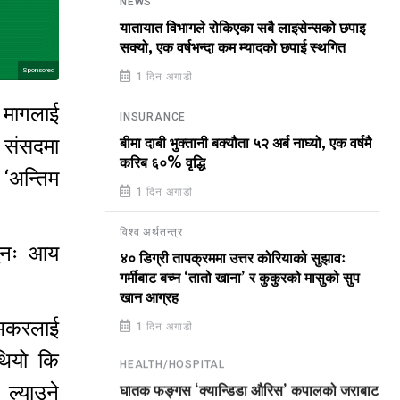
NEWS
यातायात विभागले रोकिएका सबै लाइसेन्सको छपाइ
सक्यो, एक वर्षभन्दा कम म्यादको छपाई स्थगित
Sponsored
1 दिन अगाडी
ण मागलाई
INSURANCE
े संसदमा
बीमा दाबी भुक्तानी बक्यौता ५२ अर्ब नाघ्यो, एक वर्षमै
करिब ६०% वृद्धि
 ‘अन्तिम
1 दिन अगाडी
विश्व अर्थतन्त्र
पुनः आय
४० डिग्री तापक्रममा उत्तर कोरियाको सुझावः
गर्मीबाट बच्न ‘तातो खाना’ र कुकुरको मासुको सुप
खान आग्रह
ाभकरलाई
1 दिन अगाडी
थियो कि
HEALTH/HOSPITAL
ल्याउने
घातक फङ्गस ‘क्यान्डिडा औरिस’ कपालको जराबाट