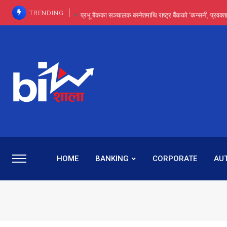
TRENDING
प्रभू बैंकका सञ्चालक बस्नेतमाथि राष्ट्र बैंकको ‘कन्सर्न’, प्रवक
इन्ट्रा-डे र सर्ट सेलिङले बजार सुधार्छन् मात्रै होइन, ढ
प्रभू बैंकमा सेञ्चुरीबाट आएका कर्मचारीमाथि हदैसम्मको विभेदः 
कमाइमा गरिमाको दमदार छलाङ, सेयरधनीलाई २०
प्रभु बैंकमा रमिता : सर्वसाधारणबाट छिरेका बस्नेत संस्था
HOME
BANKING
CORPORATE
AU