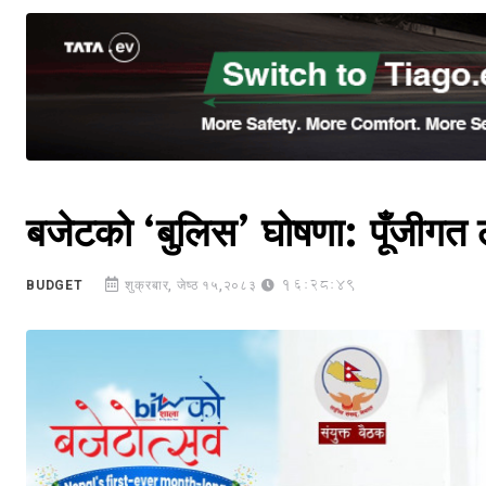
बजेटको ‘बुलिस’ घोषणा: पूँजीग
16:28:49
BUDGET
शुक्रबार, जेष्ठ १५,२०८३