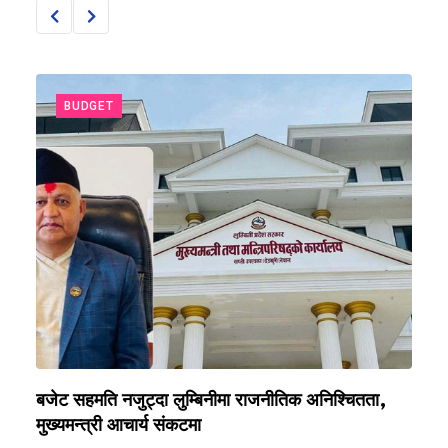
BUDGET
९७
बजेट सहमति नजुट्दा लुम्बिनीमा राजनीतिक अनिश्चितता,
क
मुख्यमन्त्री आचार्य संकटमा
अ