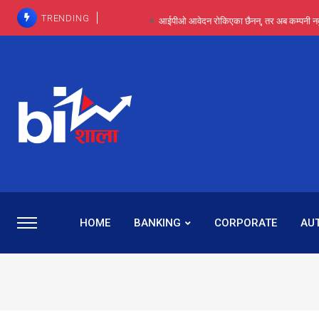
TRENDING
आईपीओ आवेदन रोकिएका छैनन्, तर अब कम्पनी नबुझी द
प्राविधिक रूपमा रिट जित्यो, कानूनी लडाइँ हार्
पाँच वर्षसम्म अदालत मौन, पद सकिएपछि
प्रभू बैंकका सञ्चालक बस्नेतमाथि राष्ट्र बैंकको ‘कन्सर्न’, प्रवक
५-६ वर्षदेखि बढुवा नहुँदा निराश थिइन् रश्मी, ज
HOME
BANKING
CORPORATE
AU