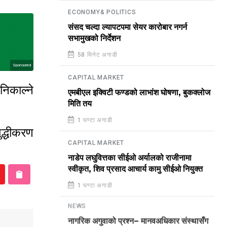
ECONOMY& POLITICS
संसद चल्दा ल्यापटपमा सेयर कारोबार नगर्न
सभामुखको निर्देशन
58 मिनेट अगाडी
Sponsored
CAPITAL MARKET
 निकाल्ने
एमबीएल इक्विटी फण्डको लाभांश घोषणा, बुकक्लोज
मिति तय
1 घण्टा अगाडी
ुद्धीकरण
CAPITAL MARKET
नाडेप लघुवित्तका सीईओ अर्यालको राजीनामा
स्वीकृत, शिव प्रसाद आचार्य कामु सीईओ नियुक्त
1 घण्टा अगाडी
NEWS
नागरिक अगुवाको प्रश्न– मानवअधिकार संस्थासँग