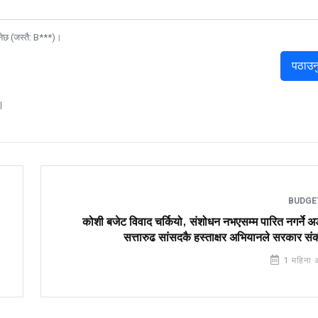
नेछ (जस्तै: B***)।
पठाउन
।
BUDG
कोशी बजेट विवाद चर्कियो, संशोधन नभएसम्म पारित नगर्ने 
सत्तारुढ सांसदकै हस्ताक्षर अभियानले सरकार स
1 महिना 