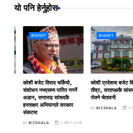
यो पनि हेर्नुहोस
BUDGET
BUDGET
ीमा
कोशी बजेट विवाद चर्कियो,
कोशी प्रदेशमा बजेट विवाद
संशोधन नभएसम्म पारित नगर्ने
तीव्र, सत्तापक्षकै सांसदबाट
अडान, सत्तारुढ सांसदकै
रोक्ने चेतावनी
हस्ताक्षर अभियानले सरकार
गाडी
BY
BIZSHALA
1 महिना 
संकटमा
BY
BIZSHALA
1 महिना अगाडी