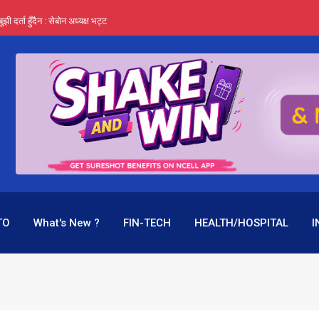
र्ता हुँदैन : सेबोन अध्यक्ष भट्ट
‍यो हिमालयन रिइन्स्योरेन्सले
 महाप्रसाद ‘योग्य’ !
्ता भन्छन्- समूह फेरेर सञ्चालक पदमा बस्न मिल्दैन
ागिर परिवर्तनको प्रयास पनि असफल
TO
What's New ?
FIN-TECH
HEALTH/HOSPITAL
I