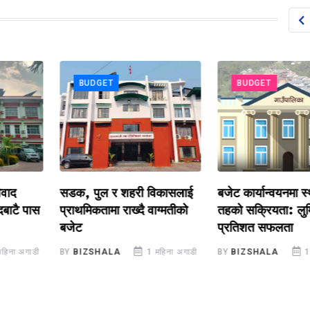
BUDGET
BUDGET
सडक, पुल र शहरी विकासलाई
बजेट कार्यान्वयनमा स्थान
ै पास
प्राथमिकतामा राख्दै वाग्मतीको
तहको सक्रियता: लुम्बिनी
बजेट
प्रतिशत सफलता
अगाडी
BY
BIZSHALA
1 महिना अगाडी
BY
BIZSHALA
1 महिन