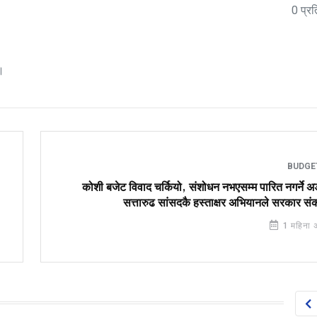
0 प्रत
।
BUDG
कोशी बजेट विवाद चर्कियो, संशोधन नभएसम्म पारित नगर्ने 
सत्तारुढ सांसदकै हस्ताक्षर अभियानले सरकार स
1 महिना 