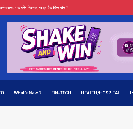
स्नेत संस्थापक बनेर निरन्तर, राष्ट्र बैंक किन मौन ?
प्रभू बैंकका 
TO
What's New ?
FIN-TECH
HEALTH/HOSPITAL
I