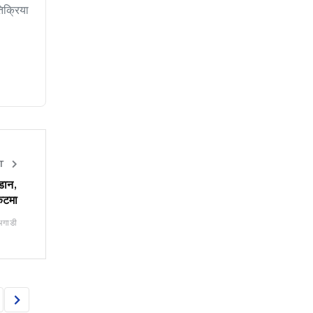
िक्रिया
ET
अडान,
ंकटमा
अगाडी