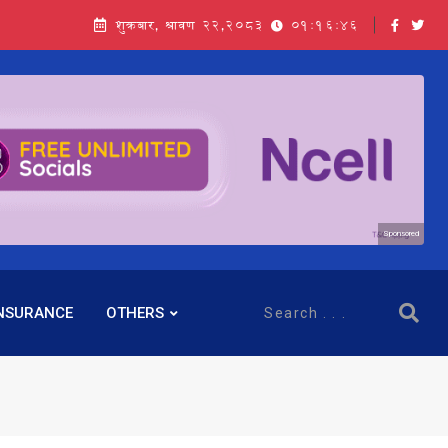
शुक्रबार, श्रावण २२,२०८३
01:16:46
सञ्चालक बस्नेतमाथि राष्ट्र बैंकको ‘कन्सर्न’, प्रवक्ता भन्छन्- समूह फेरेर सञ्चालक पदमा बस्न मिल्दैन
Sponsored
NSURANCE
OTHERS