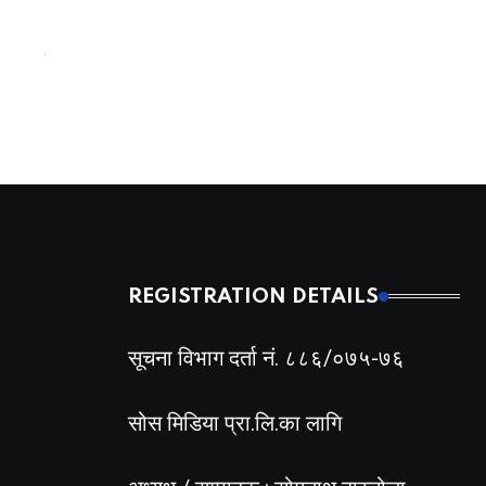
कोशी बजेट विवाद चर्कियो, संशोधन नभएसम्म पारित नगर्ने अडान,
BY
BIZSHALA
1 महिना अगाडी
REGISTRATION DETAILS
सूचना विभाग दर्ता नं. ८८६/०७५-७६
सोस मिडिया प्रा.लि.का लागि