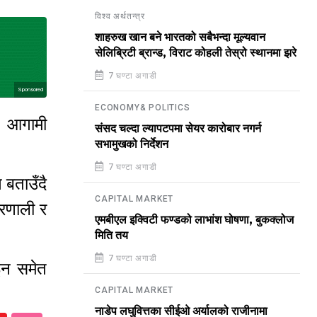
विश्व अर्थतन्त्र
शाहरुख खान बने भारतको सबैभन्दा मूल्यवान
सेलिब्रिटी ब्रान्ड, विराट कोहली तेस्रो स्थानमा झरे
7 घण्टा अगाडी
Sponsored
ECONOMY& POLITICS
 । आगामी
संसद चल्दा ल्यापटपमा सेयर कारोबार नगर्न
सभामुखको निर्देशन
7 घण्टा अगाडी
 बताउँदै
CAPITAL MARKET
्रणाली र
एमबीएल इक्विटी फण्डको लाभांश घोषणा, बुकक्लोज
मिति तय
7 घण्टा अगाडी
इन समेत
CAPITAL MARKET
नाडेप लघुवित्तका सीईओ अर्यालको राजीनामा