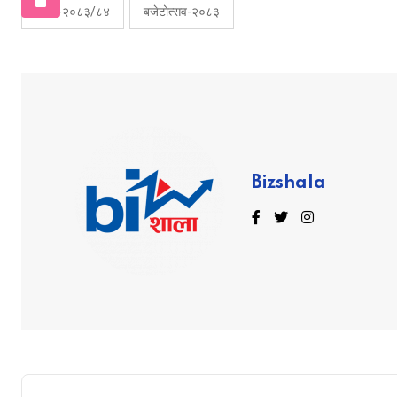
बजेट-२०८३/८४
बजेटोत्सव-२०८३
Bizshala