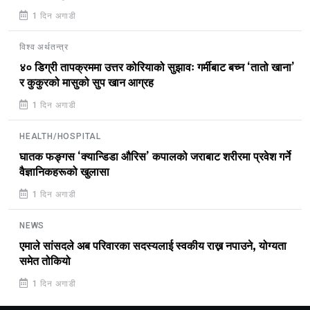
1 दिन अगाडी
विश्व अर्थतन्त्र
४० डिग्री तापक्रममा उत्तर कोरियाको सुझावः गर्मीबाट बच्न ‘तातो खाना’
र कुकुरको मासुको सुप खान आग्रह
1 दिन अगाडी
HEALTH/HOSPITAL
घातक फङ्गस ‘क्यान्डिडा औरिस’ कपालको जराबाट शरीरमा प्रवेश गर्ने
वैज्ञानिकहरूको खुलासा
1 दिन अगाडी
NEWS
एमाले सांसदले अब परिवारका सदस्यलाई स्वकीय राख्न नपाउने, योग्यता
समेत तोकियो
1 दिन अगाडी