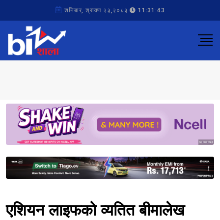
शनिबार, श्रावण २३,२०८३
11:31:43
Sponsored
Sponsored
एशियन लाइफको व्यतित बीमालेख