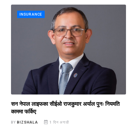
INSURANCE
सन नेपाल लाइफका सीईओ राजकुमार अर्याल पुनः नियमति
ब
काममा फर्किए
र
BY
BIZSHALA
1 दिन अगाडी
B