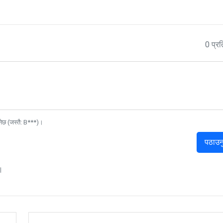
0 प्रत
नेछ (जस्तै: B***)।
पठाउन
।