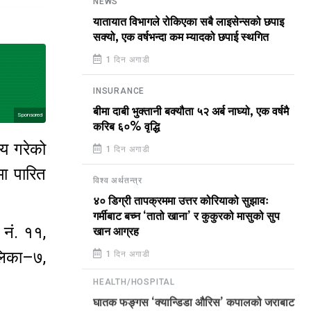
NEWS
यातायात विभागले रोकिएका सबै लाइसेन्सको छपाइ
सक्यो, एक वर्षभन्दा कम म्यादको छपाई स्थगित
1 दिन अगाडी
INSURANCE
बीमा दाबी भुक्तानी बक्यौता ५२ अर्ब नाघ्यो, एक वर्षमै
Sponsored
करिब ६०% वृद्धि
णय गरेको
1 दिन अगाडी
मा पारित
विश्व अर्थतन्त्र
४० डिग्री तापक्रममा उत्तर कोरियाको सुझावः
गर्मीबाट बच्न ‘तातो खाना’ र कुकुरको मासुको सुप
नं. ११,
खान आग्रह
लिका–७,
1 दिन अगाडी
HEALTH/HOSPITAL
घातक फङ्गस ‘क्यान्डिडा औरिस’ कपालको जराबाट