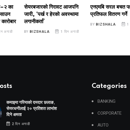
 का
सेयरबजारको गिरावट आजपनि
एनएमबि सरल बचत फण्ड-
उन
जारी, ‘पर्ख र हेरको अवस्थामा
प्रतिफल वितरण गर्ने
रोबार
लगानीकर्ता’
BY
BIZSHALA
1 दिन 
ाडी
BY
BIZSHALA
1 दिन अगाडी
osts
Categories
BANKING
कमाइमा गरिमाको दमदार छलाङ,
सेयरधनीलाई २० प्रतिशत लाभांश
CORPORATE
दिने क्षमता
2 दिन अगाडी
AUTO