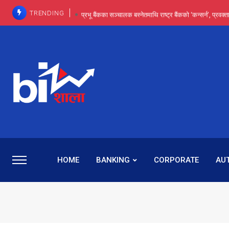
TRENDING
प्रभू बैंकका सञ्चालक बस्नेतमाथि राष्ट्र बैंकको ‘कन्सर्न’, प्रवक
इन्ट्रा-डे र सर्ट सेलिङले बजार सुधार्छन् मात्रै होइन, ढ
प्रभू बैंकमा सेञ्चुरीबाट आएका कर्मचारीमाथि हदैसम्मको विभेदः 
कमाइमा गरिमाको दमदार छलाङ, सेयरधनीलाई २०
प्रभु बैंकमा रमिता : सर्वसाधारणबाट छिरेका बस्नेत संस्था
HOME
BANKING
CORPORATE
AU