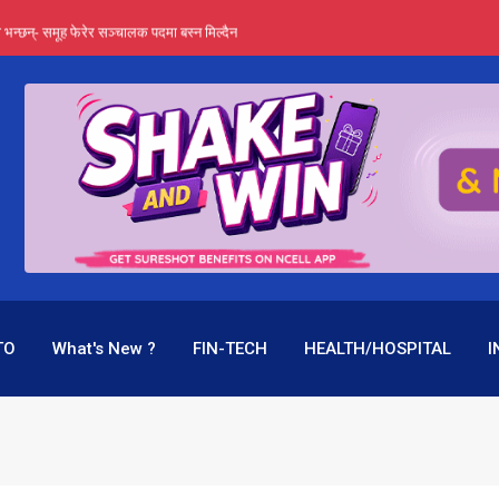
्ता भन्छन्- समूह फेरेर सञ्चालक पदमा बस्न मिल्दैन
ङ्ग पुगेन भने ध्वस्त पनि बनाउन सक्छन् !
एउटै पदमा दुई थरि तलब, वर्षमै ९२ हजार घाटा !
 प्रतिशत लाभांश दिने क्षमता
पक बनेर निरन्तर, राष्ट्र बैंक किन मौन ?
TO
What's New ?
FIN-TECH
HEALTH/HOSPITAL
I