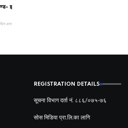
 इ ले इकाईधनीलाई आकर्षक
आज सर्वाधिक कारोबार गर्ने टप
८ बीमा कम्पनीको मात्रै 
१० ब्रोकर, कुनबाट कति ?
बढ्यो, सर्वाधिक गुमाउनेम
नेशनल लाइफ इन्स्योरेन्
अगाडी
BY
BIZSHALA
1 दिन अगाडी
BY
BIZSHALA
1 दिन
REGISTRATION DETAILS
सूचना विभाग दर्ता नं. ८८६/०७५-७६
सोस मिडिया प्रा.लि.का लागि