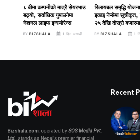
टप
८ बीमा कम्पनीको मात्रै सेयरभाउ
रिलायबल समृद्धि योजना–२
बढ्यो, सर्वाधिक गुमाउनेमा
इकाइ नेप्सेमा सूचीकृत, सा
नेशनल लाइफ इन्स्योरेन्स
२५ देखि दोस्रो बजारमा का
डी
BY
BIZSHALA
1 दिन अगाडी
BY
BIZSHALA
1 दिन अग
Recent P
Bizshala.com
, operated by
SOS Media Pvt.
Ltd.
, stands as Nepal's premier financial