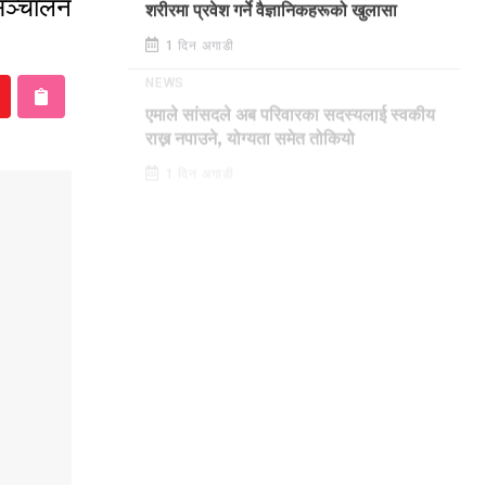
 सञ्चालन
शरीरमा प्रवेश गर्ने वैज्ञानिकहरूको खुलासा
1 दिन अगाडी
NEWS
एमाले सांसदले अब परिवारका सदस्यलाई स्वकीय
राख्न नपाउने, योग्यता समेत तोकियो
1 दिन अगाडी