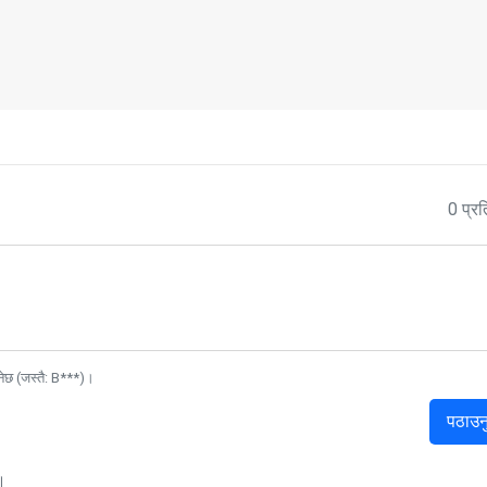
0 प्रत
नेछ (जस्तै: B***)।
पठाउन
।