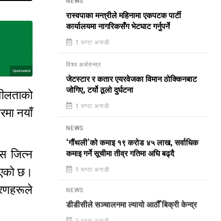
NEWS
रास्वपाका मन्त्रीले महिनामा एकपटक पार्टी
कार्यालयमा नागरिकसँग भेटघाट गर्नुपर्ने
1 घण्टा अगाडी
विश्व अर्थतन्त्र
Sponsored
जेटस्टार र कतार एयरवेजका विमान ठोक्किनबाट
जोगिए, टर्यो ठूलो दुर्घटना
शीलताको
1 घण्टा अगाडी
मा नयाँ
NEWS
‘गौंथली’को कमाइ १९ करोड ४५ लाख, सर्वाधिक
ास जित्न
कमाइ गर्ने सूचीमा तीव्र गतिमा अघि बढ्दै
दिएको छ।
1 घण्टा अगाडी
रणहरूले
NEWS
डीडीसीले सञ्चालनमा ल्यायो आठौँ बिक्री केन्द्र