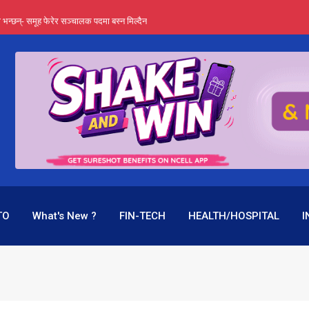
्ता भन्छन्- समूह फेरेर सञ्चालक पदमा बस्न मिल्दैन
ङ्ग पुगेन भने ध्वस्त पनि बनाउन सक्छन् !
एउटै पदमा दुई थरि तलब, वर्षमै ९२ हजार घाटा !
 प्रतिशत लाभांश दिने क्षमता
पक बनेर निरन्तर, राष्ट्र बैंक किन मौन ?
TO
What's New ?
FIN-TECH
HEALTH/HOSPITAL
I