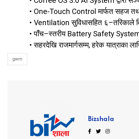
• Coffee OS 3.0 AI System द्वारा सञ्चाल
• One-Touch Control मार्फत सहज तथ
• Ventilation सुविधासहित ६–तरिकाले व
• पाँच–स्तरीय Battery Safety System 
• सहरदेखि राजमार्गसम्म, हरेक यात्राक
gwm
Bizshala