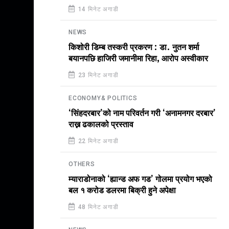
14 मिनेट अगाडी
NEWS
किशोरी डिम्ब तस्करी प्रकरण : डा. नुतन शर्मा
बयानपछि हाजिरी जमानीमा रिहा, आरोप अस्वीकार
23 मिनेट अगाडी
ECONOMY& POLITICS
‘सिंहदरबार’को नाम परिवर्तन गरी ‘अनामनगर दरबार’
राख्न ढकालको प्रस्ताव
22 मिनेट अगाडी
OTHERS
म्याराडोनाको ‘ह्यान्ड अफ गड’ गोलमा प्रयोग भएको
बल १ करोड डलरमा बिक्री हुने अपेक्षा
48 मिनेट अगाडी