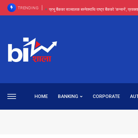
TRENDING
प्रभू बैंकका सञ्चालक बस्नेतमाथि राष्ट्र बैंकको ‘कन्सर्न’, प्रवक
इन्ट्रा-डे र सर्ट सेलिङले बजार सुधार्छन् मात्रै होइन, ढ
प्रभू बैंकमा सेञ्चुरीबाट आएका कर्मचारीमाथि हदैसम्मको विभेदः 
कमाइमा गरिमाको दमदार छलाङ, सेयरधनीलाई २०
प्रभु बैंकमा रमिता : सर्वसाधारणबाट छिरेका बस्नेत संस्था
HOME
BANKING
CORPORATE
AU