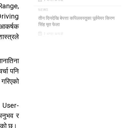
1 घण्टा अगाडी
 Range,
NEWS
riving
तीन दिनदेखि बेपत्ता कपिलवस्तुका पूर्वमेयर किरण
 आकर्षक
सिंह मृत फेला
स्त्रले
1 घण्टा अगाडी
ानातिना
र्चा पनि
ा गरिएको
ा User-
अनुभव र
िएको छ।