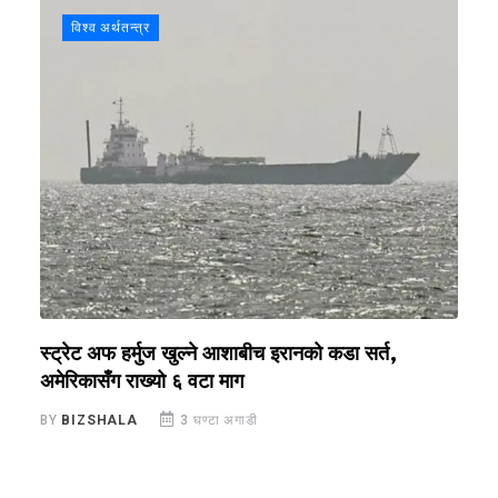
विश्व अर्थतन्त्र
स्ट्रेट अफ हर्मुज खुल्ने आशाबीच इरानको कडा सर्त,
४
अमेरिकासँग राख्यो ६ वटा माग
‘
BY
BIZSHALA
3 घण्टा अगाडी
B