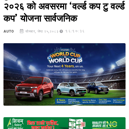
२०२६ को अवसरमा ‘वर्ल्ड कप टु वर्ल्ड
कप’ योजना सार्वजनिक
16:10:36
AUTO
सोमबार, जेष्ठ २५,२०८३