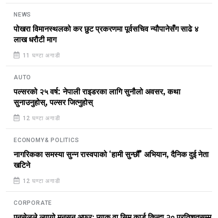
NEWS
पोखरा विमानस्थलको कर छुट प्रकरणमा पूर्वसचिव न्यौपानेसँग साढे ४
लाख धरौटी माग
11 घण्टा अगाडी
AUTO
पल्सरको २५ वर्ष: नेपाली राइडरका लागि सुनौलो अवसर, कथा
सुनाउनुहोस्, पल्सर जित्नुहोस्
12 घण्टा अगाडी
ECONOMY& POLITICS
नागरिकका समस्या सुन्न रास्वपाको ‘हामी सुन्छौँ’ अभियान, दैनिक दुई नेता
खटिने
12 घण्टा अगाडी
CORPORATE
एनसेलले ल्यायो मनसुन अफरः प्याक वा सिम कार्ड किन्दा २० प्रतिशतसम्म