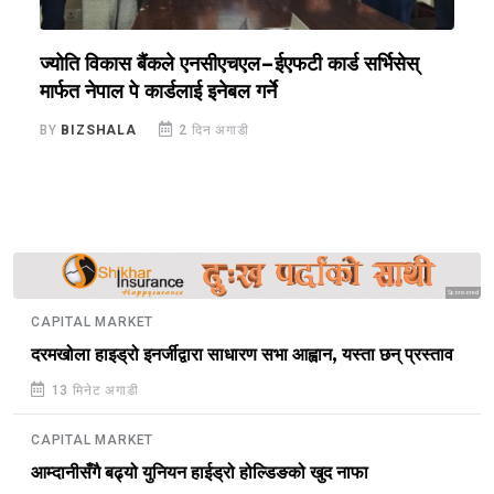
ज्योति विकास बैंकले एनसीएचएल–ईएफटी कार्ड सर्भिसेस्
ए
मार्फत नेपाल पे कार्डलाई इनेबल गर्ने
प
BY
BIZSHALA
2 दिन अगाडी
B
Sponsored
CAPITAL MARKET
दरमखोला हाइड्रो इनर्जीद्वारा साधारण सभा आह्वान, यस्ता छन् प्रस्ताव
13 मिनेट अगाडी
CAPITAL MARKET
आम्दानीसँगै बढ्यो युनियन हाईड्रो होल्डिङको खुद नाफा