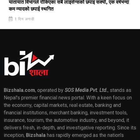
यातायात विभागले रोकिएका सबै लाइसेन्सको छपाइ सक्यो, एक वर्षभन्दा
कम म्यादको छपाई स्थगित
1 दिन अगाडी
Bizshala.com
, operated by
SOS Media Pvt. Ltd.
, stands as
Nepal's premier financial news portal. With a keen focus on
the economy, capital markets, real estate, banking and
financial institutions, merchant banking, investment tools,
insurance, tourism, the automotive industry, and beyond, it
delivers fresh, in-depth, and investigative reporting. Since its
inception,
Bizshala
has rapidly emerged as the nation's