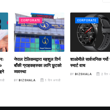
CORPORATE
CORPORATE
िर्न
शाओमीले सार्वजनिक गर्यो नयाँ
देशभरका करिब २०० डि
छुटको
स्मार्ट वाच
सहभागितामा लिट्मसको ‘
पार्टनर्स मिट २०८३’ सम्प
BY
BIZSHALA
2 दिन अगाडी
अगाडी
BY
मनिष सोती
3 दिन अग