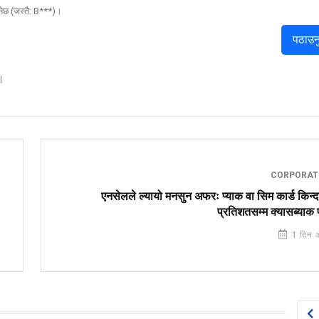
नेछ (जस्तै: B***)।
पठाउन
।
CORPORA
एनसेलले ल्यायो मनसुन अफरः प्याक वा सिम कार्ड किन्
प्रतिशतसम्म क्यासब्याक 
1 दिन 