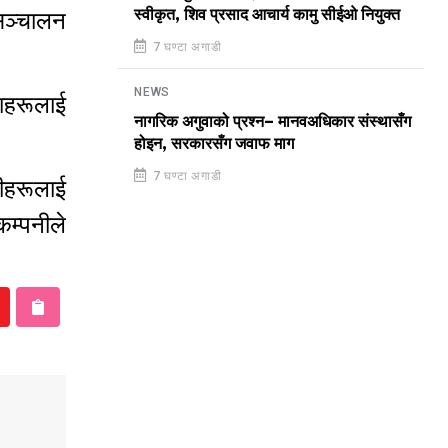
स्वीकृत, शिव प्रसाद आचार्य कामु सीईओ नियुक्त
 सञ्चालन
7 घण्टा अगाडी
NEWS
थाहरूलाई
नागरिक अगुवाको प्रश्न– मानवअधिकार संस्थासँग
होइन, सरकारसँग जवाफ माग
7 घण्टा अगाडी
यीहरूलाई
म्पनीले