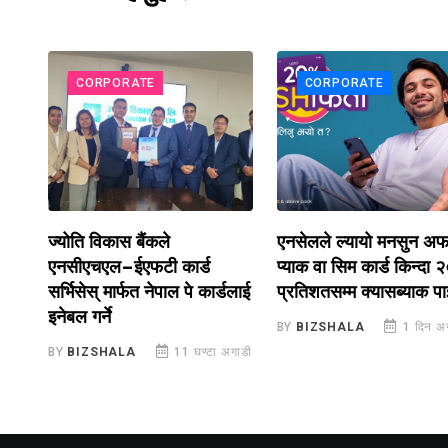
CORPORATE
CORPORATE
एनसेलले ल्यायो मनसुन अफरः
नेपाल टेलिकमद्वारा महशुल त
प्याक वा सिम कार्ड किन्दा २०
बाँकी ग्राहकहरुका लागि 
्डलाई
प्रतिशतसम्म क्यासब्याक पाइने
व्यवस्था
BY
BIZSHALA
1 दिन अगाडी
BY
BIZSHALA
1 दिन 
 अगाडी