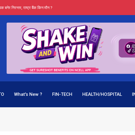
्ता भन्छन्- समूह फेरेर सञ्चालक पदमा बस्न मिल्दैन
ङ्ग पुगेन भने ध्वस्त पनि बनाउन सक्छन् !
एउटै पदमा दुई थरि तलब, वर्षमै ९२ हजार घाटा !
 प्रतिशत लाभांश दिने क्षमता
पक बनेर निरन्तर, राष्ट्र बैंक किन मौन ?
TO
What's New ?
FIN-TECH
HEALTH/HOSPITAL
I