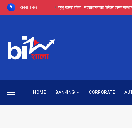
TRENDING
प्रभू बैंकका सञ्चालक बस्नेतमाथि राष्ट्र बैंकको ‘कन्सर्न’, प्रवक
इन्ट्रा-डे र सर्ट सेलिङले बजार सुधार्छन् मात्रै होइन, ढ
प्रभू बैंकमा सेञ्चुरीबाट आएका कर्मचारीमाथि हदैसम्मको विभेदः 
कमाइमा गरिमाको दमदार छलाङ, सेयरधनीलाई २०
प्रभु बैंकमा रमिता : सर्वसाधारणबाट छिरेका बस्नेत संस्था
HOME
BANKING
CORPORATE
AU