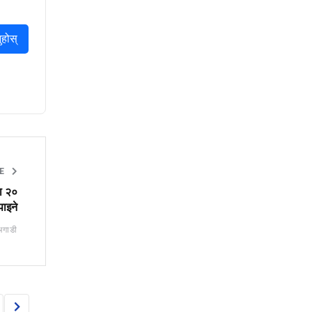
ुहोस्
TE
दा २०
पाइने
अगाडी