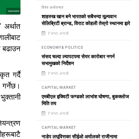
विश्व अर्थतन्त्र
Sponsored
शाहरुख खान बने भारतको सबैभन्दा मूल्यवान
सेलिब्रिटी ब्रान्ड, विराट कोहली तेस्रो स्थानमा झरे
 अर्थात
7 घण्टा अगाडी
रणालीबाट
घि बढाउन
ECONOMY& POLITICS
संसद चल्दा ल्यापटपमा सेयर कारोबार नगर्न
सभामुखको निर्देशन
ृत गर्दै
7 घण्टा अगाडी
 गर्नेछ।
CAPITAL MARKET
भुक्तानी
एमबीएल इक्विटी फण्डको लाभांश घोषणा, बुकक्लोज
मिति तय
7 घण्टा अगाडी
नियन्त्रण
CAPITAL MARKET
ीहरूबाटै
नाडेप लघुवित्तका सीईओ अर्यालको राजीनामा