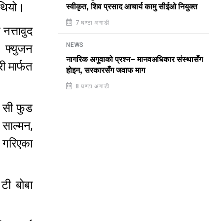
 थियो।
स्वीकृत, शिव प्रसाद आचार्य कामु सीईओ नियुक्त
7 घण्टा अगाडी
नत्तावुद
NEWS
 फ्युजन
नागरिक अगुवाको प्रश्न– मानवअधिकार संस्थासँग
ी मार्फत
होइन, सरकारसँग जवाफ माग
8 घण्टा अगाडी
े सी फुड
 साल्मन,
र गरिएका
 टी बोबा