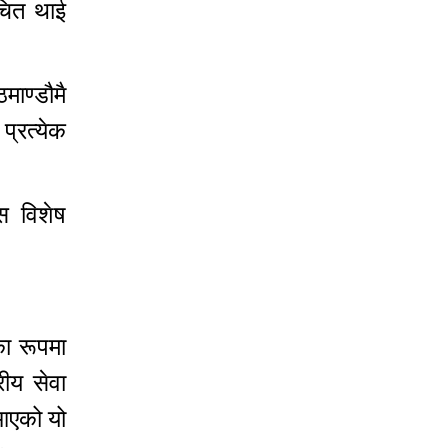
चित थाई
माण्डौमै
प्रत्येक
स विशेष
का रूपमा
रीय सेवा
आएको यो