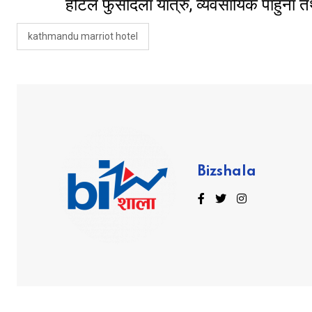
होटेल फुर्सदिला यात्रु, व्यवसायिक पाहुना
kathmandu marriot hotel
Bizshala