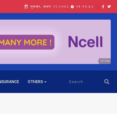
शुक्रबार, श्रावण २२,२०८३
01:11:54
सञ्चालक बस्नेतमाथि राष्ट्र बैंकको ‘कन्सर्न’, प्रवक्ता भन्छन्- समूह फेरेर सञ्चालक पदमा बस्न मिल्दैन
Sponsored
NSURANCE
OTHERS