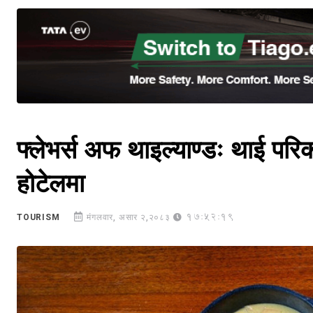
फ्लेभर्स अफ थाइल्याण्डः थाई परि
होटेलमा
17:52:19
TOURISM
मंगलवार, असार २,२०८३