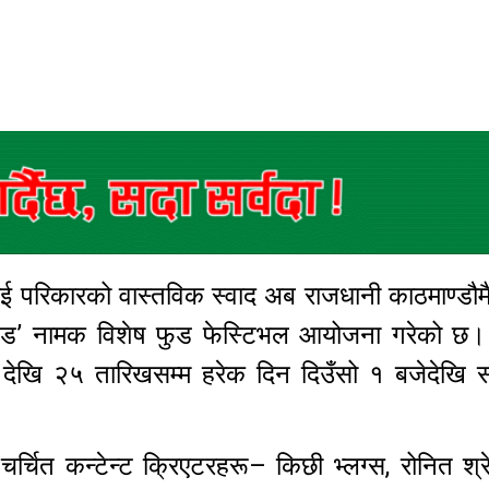
थाई परिकारको वास्तविक स्वाद अब राजधानी काठमाण्डौ
्याण्ड’ नामक विशेष फुड फेस्टिभल आयोजना गरेको छ। 
 १५ देखि २५ तारिखसम्म हरेक दिन दिउँसो १ बजेदेखि 
र्चित कन्टेन्ट क्रिएटरहरू– किछी भ्लग्स, रोनित श्रेष