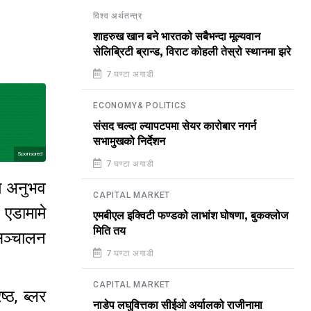
विश्व अर्थतन्त्र
शाहरुख खान बने भारतको सबैभन्दा मूल्यवान
सेलिब्रिटी ब्रान्ड, विराट कोहली तेस्रो स्थानमा झरे
7 घण्टा अगाडी
ECONOMY& POLITICS
संसद चल्दा ल्यापटपमा सेयर कारोबार नगर्न
सभामुखको निर्देशन
Sponsored
7 घण्टा अगाडी
मै अनुभव
CAPITAL MARKET
एडामामे
एमबीएल इक्विटी फण्डको लाभांश घोषणा, बुकक्लोज
मिति तय
सञ्चालन
7 घण्टा अगाडी
CAPITAL MARKET
्ठ, ब्लर
नाडेप लघुवित्तका सीईओ अर्यालको राजीनामा