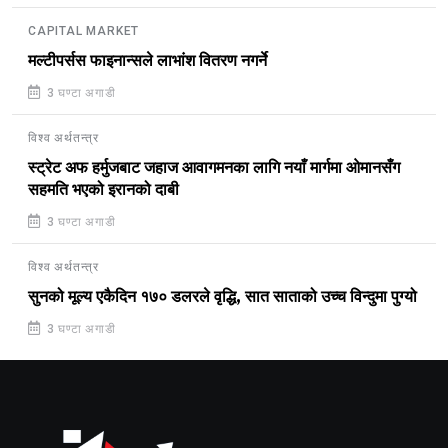
CAPITAL MARKET
मल्टीपर्सस फाइनान्सले लाभांश वितरण नगर्ने
3 घण्टा अगाडी
विश्व अर्थतन्त्र
स्ट्रेट अफ हर्मुजबाट जहाज आवागमनका लागि नयाँ मार्गमा ओमानसँग
सहमति भएको इरानको दाबी
3 घण्टा अगाडी
विश्व अर्थतन्त्र
सुनको मूल्य एकैदिन १७० डलरले वृद्धि, सात साताको उच्च विन्दुमा पुग्यो
3 घण्टा अगाडी