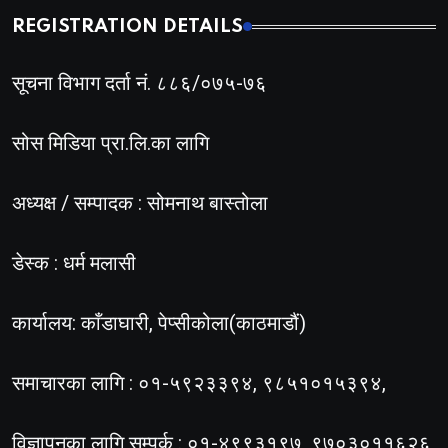
REGISTRATION DETAILS
सूचना विभाग दर्ता नं. ८८६/०७५-७६
सोस मिडिया प्रा.लि.का लागि
अध्यक्ष / सम्पादक : सोमनाथ बास्तोला
डेस्क : धर्म मलासी
कार्यालय: काँडाघारी, पेप्सीकोला(काठमाडौं)
समाचारका लागि : ०१-५९२३३९४, ९८५१०१५३९४,
विज्ञापनका लागि सम्पर्क : ०१-४९९३१९७, ९७०३०११६२६