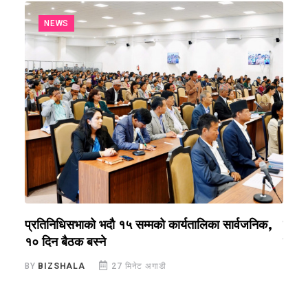
NEWS
प्रतिनिधिसभाको भदौ १५ सम्मको कार्यतालिका सार्वजनिक,
कर्मच
१० दिन बैठक बस्ने
प्रध
BY
BIZSHALA
27 मिनेट अगाडी
BY
B