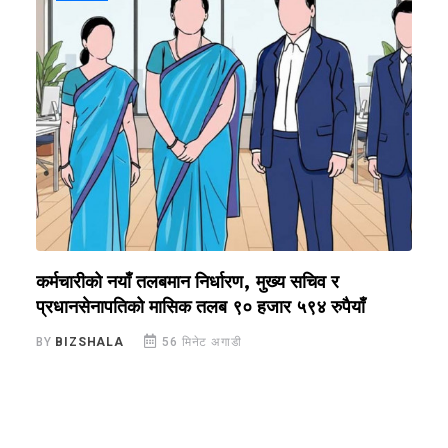
कर्मचारीको नयाँ तलबमान निर्धारण, मुख्य सचिव र
ग
प्रधानसेनापतिको मासिक तलब ९० हजार ५९४ रुपैयाँ
घ
BY
BIZSHALA
56 मिनेट अगाडी
B