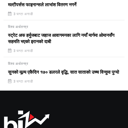
मल्टीपर्सस फाइनान्सले लाभांश वितरण नगर्ने
3 घण्टा अगाडी
विश्व अर्थतन्त्र
स्ट्रेट अफ हर्मुजबाट जहाज आवागमनका लागि नयाँ मार्गमा ओमानसँग
सहमति भएको इरानको दाबी
3 घण्टा अगाडी
विश्व अर्थतन्त्र
सुनको मूल्य एकैदिन १७० डलरले वृद्धि, सात साताको उच्च विन्दुमा पुग्यो
3 घण्टा अगाडी