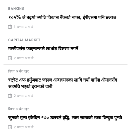
BANKING
९०५% ले बढ्यो ज्योति विकास बैंकको नाफा, ईपीएसमा पनि छलाङ
1 घण्टा अगाडी
CAPITAL MARKET
मल्टीपर्सस फाइनान्सले लाभांश वितरण नगर्ने
2 घण्टा अगाडी
विश्व अर्थतन्त्र
स्ट्रेट अफ हर्मुजबाट जहाज आवागमनका लागि नयाँ मार्गमा ओमानसँग
सहमति भएको इरानको दाबी
2 घण्टा अगाडी
विश्व अर्थतन्त्र
सुनको मूल्य एकैदिन १७० डलरले वृद्धि, सात साताको उच्च विन्दुमा पुग्यो
2 घण्टा अगाडी