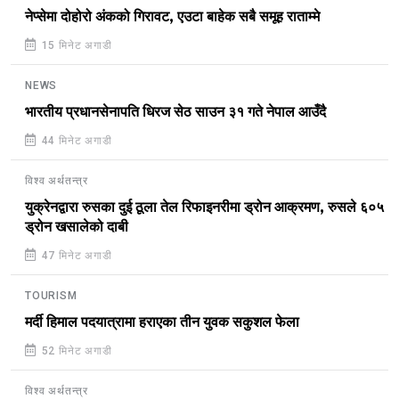
नेप्सेमा दोहोरो अंकको गिरावट, एउटा बाहेक सबै समूह राताम्मे
15 मिनेट अगाडी
NEWS
भारतीय प्रधानसेनापति धिरज सेठ साउन ३१ गते नेपाल आउँदै
44 मिनेट अगाडी
विश्व अर्थतन्त्र
युक्रेनद्वारा रुसका दुई ठूला तेल रिफाइनरीमा ड्रोन आक्रमण, रुसले ६०५
ड्रोन खसालेको दाबी
47 मिनेट अगाडी
TOURISM
मर्दी हिमाल पदयात्रामा हराएका तीन युवक सकुशल फेला
52 मिनेट अगाडी
विश्व अर्थतन्त्र