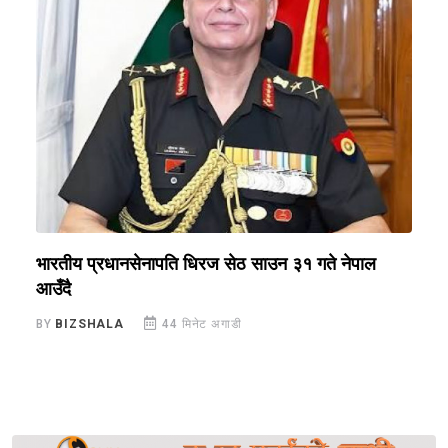
भारतीय प्रधानसेनापति धिरज सेठ साउन ३१ गते नेपाल
अ
आउँदै
स
BY
BIZSHALA
44 मिनेट अगाडी
B