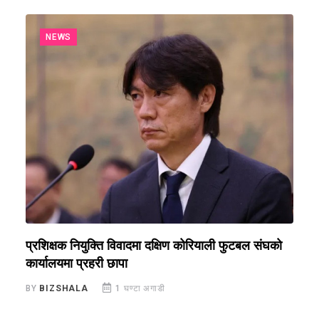
NEWS
प्रशिक्षक नियुक्ति विवादमा दक्षिण कोरियाली फुटबल संघको
स
कार्यालयमा प्रहरी छापा
ख
BY
BIZSHALA
1 घण्टा अगाडी
B