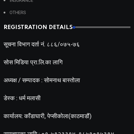
INSURANCE
OTHERS
REGISTRATION DETAILS
सूचना विभाग दर्ता नं. ८८६/०७५-७६
सोस मिडिया प्रा.लि.का लागि
अध्यक्ष / सम्पादक : सोमनाथ बास्तोला
डेस्क : धर्म मलासी
कार्यालय: काँडाघारी, पेप्सीकोला(काठमाडौं)
समाचारका लागि : ०१-५९२३३९४, ९८५१०१५३९४,