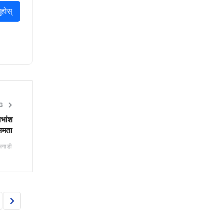
ुहोस्
NG
भांश
्षमता
अगाडी