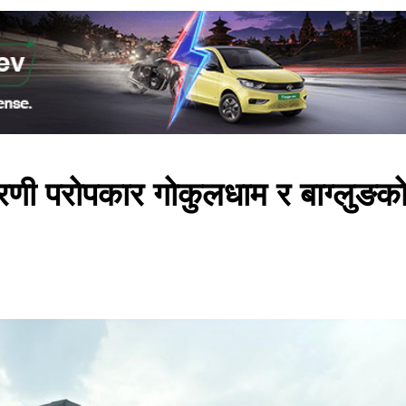
ुष्करणी परोपकार गोकुलधाम र बाग्लुङक