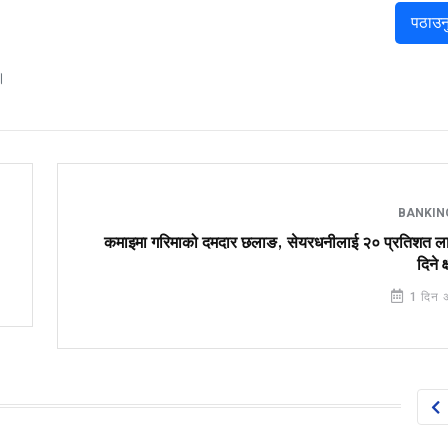
पठाउन
।
BANKI
कमाइमा गरिमाको दमदार छलाङ, सेयरधनीलाई २० प्रतिशत ला
दिने क
1 दिन 