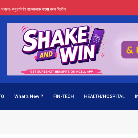
्ता भन्छन्- समूह फेरेर सञ्चालक पदमा बस्न मिल्दैन
ङ्ग पुगेन भने ध्वस्त पनि बनाउन सक्छन् !
एउटै पदमा दुई थरि तलब, वर्षमै ९२ हजार घाटा !
 प्रतिशत लाभांश दिने क्षमता
पक बनेर निरन्तर, राष्ट्र बैंक किन मौन ?
TO
What's New ?
FIN-TECH
HEALTH/HOSPITAL
I