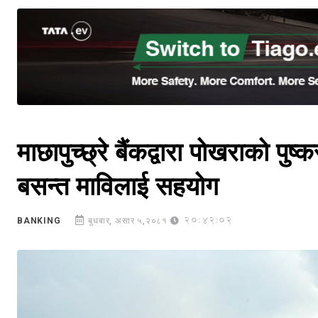
माछापुच्छ्रे बैंकद्वारा पोखराको प
बसन्त माविलाई सहयोग
20:42:02
BANKING
बुधबार, असार ५,२०८१