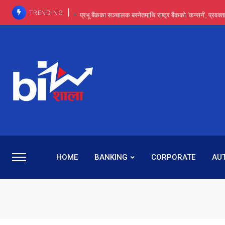
TRENDING
प्रभू बैंकका सञ्चालक बस्नेतमाथि राष्ट्र बैंकको ‘कन्सर्न’, प्रवक
इन्ट्रा-डे र सर्ट सेलिङले बजार सुधार्छन् मात्रै होइन, ढ
प्रभू बैंकमा सेञ्चुरीबाट आएका कर्मचारीमाथि हदैसम्मको विभेदः 
कमाइमा गरिमाको दमदार छलाङ, सेयरधनीलाई २०
प्रभु बैंकमा रमिता : सर्वसाधारणबाट छिरेका बस्नेत संस्था
HOME
BANKING
CORPORATE
AU