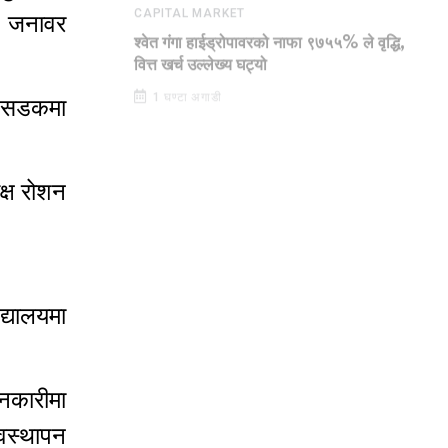
य जनावर
CAPITAL MARKET
श्वेत गंगा हाईड्रोपावरको नाफा ९७५५% ले वृद्धि,
वित्त खर्च उल्लेख्य घट्यो
थै सडकमा
1 घण्टा अगाडी
क्ष रोशन
द्यालयमा
ानकारीमा
वस्थापन