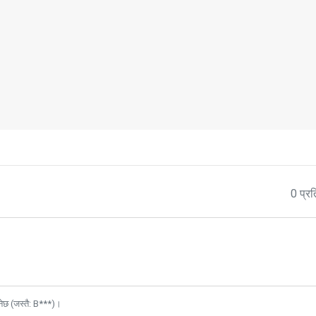
0 प्रत
नेछ (जस्तै: B***)।