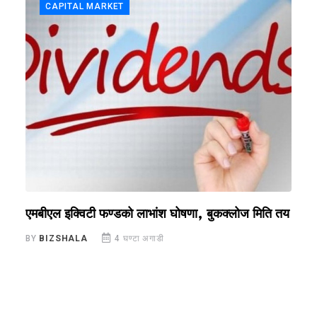
CAPITAL MARKET
एमबीएल इक्विटी फण्डको लाभांश घोषणा, बुकक्लोज मिति तय
न
प
BY
BIZSHALA
4 घण्टा अगाडी
B