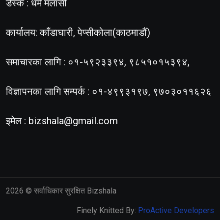
डेस्क : धर्म मलासी
कार्यालय: काँडाघारी, पेप्सीकोला(काठमाडौं)
समाचारका लागि : ०१-५९२३३९४, ९८५१०१५३९४,
विज्ञापनका लागि सम्पर्क : ०१-४९९३१९७, ९७०३०११६२६
इमेल :
bizshala@gmail.com
2026
© सर्वाधिकार सुरक्षित Bizshala
Finely Knitted By:
ProActive Developers