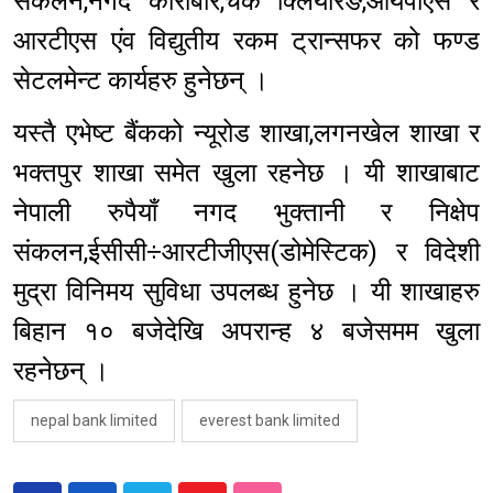
संकलन,नगद कारोबार,चेक क्लियरिङ,आर्यपीएस र
आरटीएस एंव विद्युतीय रकम ट्रान्सफर को फण्ड
सेटलमेन्ट कार्यहरु हुनेछन् ।
यस्तै एभेष्ट बैंकको न्यूरोड शाखा,लगनखेल शाखा र
भक्तपुर शाखा समेत खुला रहनेछ । यी शाखाबाट
नेपाली रुपैयाँ नगद भुक्तानी र निक्षेप
संकलन,ईसीसी÷आरटीजीएस(डोमेस्टिक) र विदेशी
मुद्रा विनिमय सुविधा उपलब्ध हुनेछ । यी शाखाहरु
बिहान १० बजेदेखि अपरान्ह ४ बजेसमम खुला
रहनेछन् ।
nepal bank limited
everest bank limited