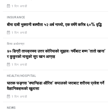
1 दिन अगाडी
INSURANCE
बीमा दाबी भुक्तानी बक्यौता ५२ अर्ब नाघ्यो, एक वर्षमै करिब ६०% वृद्धि
1 दिन अगाडी
विश्व अर्थतन्त्र
४० डिग्री तापक्रममा उत्तर कोरियाको सुझावः गर्मीबाट बच्न ‘तातो खाना’
र कुकुरको मासुको सुप खान आग्रह
1 दिन अगाडी
HEALTH/HOSPITAL
घातक फङ्गस ‘क्यान्डिडा औरिस’ कपालको जराबाट शरीरमा प्रवेश गर्ने
वैज्ञानिकहरूको खुलासा
1 दिन अगाडी
NEWS