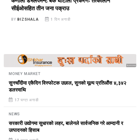
क,
कर्णाली डेभलपमेन्ट बैंक घोटाला प्रकरणः तत्कालीन
म
सीईओसहित तीन जना पक्राउ
स
BY
BIZSHALA
1 दिन अगाडी
B
Sponsored
MONEY MARKET
सुनचाँदीमा एकैदिन विस्फोटक उछाल, सुनको मूल्य प्रतिऔंस ४,३४२
डलरमाथि
17 घण्टा अगाडी
NEWS
सरकारी उद्योगमा सुधारको लहर, बालेनले सार्वजनिक गरे आम्दानी र
उत्पादनको हिसाब