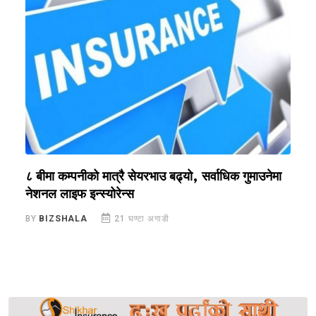
?
८ बीमा कम्पनीको मात्रै सेयरभाउ बढ्यो, सर्वाधिक गुमाउनेमा
र
नेशनल लाइफ इन्स्योरेन्स
स
BY
BIZSHALA
21 घण्टा अगाडी
B