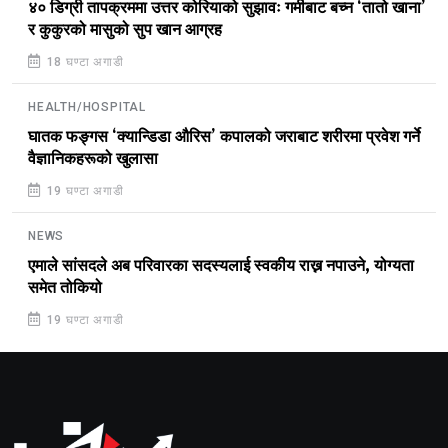
४० डिग्री तापक्रममा उत्तर कोरियाको सुझावः गर्मीबाट बच्न ‘तातो खाना’
र कुकुरको मासुको सुप खान आग्रह
18 घण्टा अगाडी
HEALTH/HOSPITAL
घातक फङ्गस ‘क्यान्डिडा औरिस’ कपालको जराबाट शरीरमा प्रवेश गर्ने
वैज्ञानिकहरूको खुलासा
19 घण्टा अगाडी
NEWS
एमाले सांसदले अब परिवारका सदस्यलाई स्वकीय राख्न नपाउने, योग्यता
समेत तोकियो
19 घण्टा अगाडी