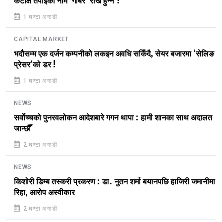
कटाक्ष तपाईँको नाम ‘गोबर’ राखे हुन्न ?
1 घण्टा अगाडी
CAPITAL MARKET
भदौसम्म एक दर्जन कम्पनीको लकइन अवधि सकिँदै, सेयर बजारमा ‘सेलिङ
प्रेसर’को डर !
1 घण्टा अगाडी
NEWS
सर्वोच्चको पुनरवलोकन आदेशबारे गगन थापा : हामी शानका साथ अदालत
जान्छौँ
2 घण्टा अगाडी
NEWS
किशोरी डिम्ब तस्करी प्रकरण : डा. नुतन शर्मा बयानपछि हाजिरी जमानीमा
रिहा, आरोप अस्वीकार
2 घण्टा अगाडी