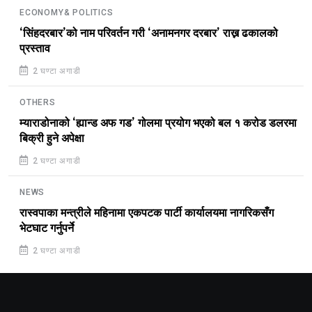
ECONOMY& POLITICS
‘सिंहदरबार’को नाम परिवर्तन गरी ‘अनामनगर दरबार’ राख्न ढकालको
प्रस्ताव
2 घण्टा अगाडी
OTHERS
म्याराडोनाको ‘ह्यान्ड अफ गड’ गोलमा प्रयोग भएको बल १ करोड डलरमा
बिक्री हुने अपेक्षा
2 घण्टा अगाडी
NEWS
रास्वपाका मन्त्रीले महिनामा एकपटक पार्टी कार्यालयमा नागरिकसँग
भेटघाट गर्नुपर्ने
2 घण्टा अगाडी