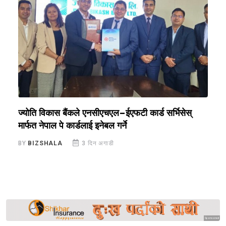
ज्योति विकास बैंकले एनसीएचएल–ईएफटी कार्ड सर्भिसेस्
ए
मार्फत नेपाल पे कार्डलाई इनेबल गर्ने
प
BY
BIZSHALA
3 दिन अगाडी
B
Sponsored