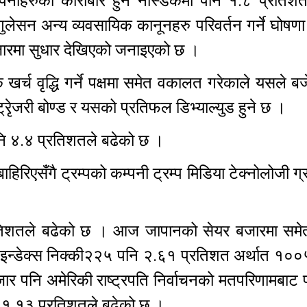
ीहरुको कारोबार हुने नास्डकमा पनि १.८ प्रतिशतको
लेसन अन्य व्यवसायिक कानूनहरु परिवर्तन गर्ने घोषणा
 बजारमा सुधार देखिएको जनाइएको छ ।
क खर्च वृद्धि गर्ने पक्षमा समेत वकालत गरेकाले यसले ब
रेृजरी बोण्ड र यसको प्रतिफल डिभ्याल्युड हुने छ ।
पनि ४.४ प्रतिशतले बढेको छ ।
हिरिएसँगै ट्रम्पको कम्पनी ट्रम्प मिडिया टेक्नोलोजी ग्रु
रतिशतले बढेको छ । आज जापानको सेयर बजारमा सम
इन्डेक्स निक्की२२५ पनि २.६१ प्रतिशत अर्थात १००
र पनि अमेरिकी राष्ट्रपति निर्वाचनको मतपरिणामबाट 
आज १.१३ प्रतिशतले बढेको छ ।