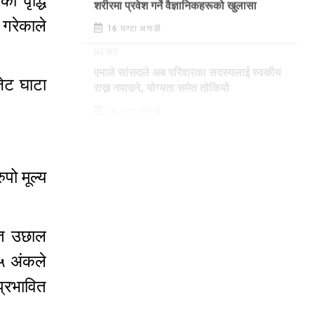
 वृद्धि
शरीरमा प्रवेश गर्ने वैज्ञानिकहरूको खुलासा
 गरेकाले
16 घण्टा अगाडी
NEWS
जेट घाटा
एमाले सांसदले अब परिवारका सदस्यलाई स्वकीय
राख्न नपाउने, योग्यता समेत तोकियो
16 घण्टा अगाडी
पो मूल्य
ेत उछाल
५ अंकले
प्रभावित