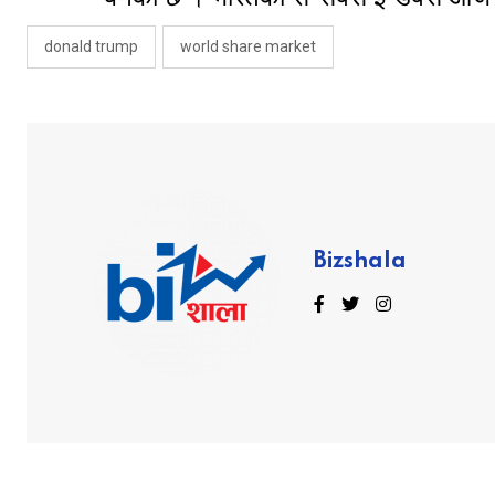
donald trump
world share market
Bizshala