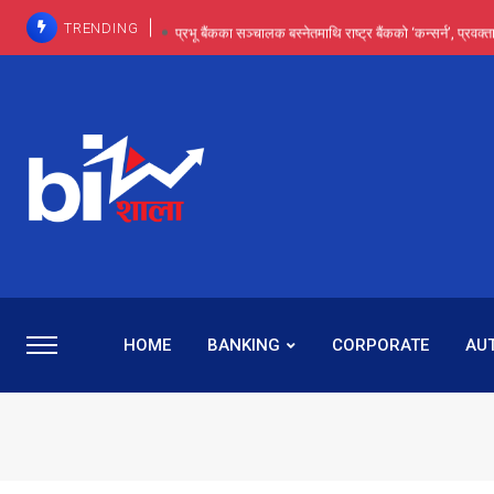
TRENDING
प्रभू बैंकका सञ्चालक बस्नेतमाथि राष्ट्र बैंकको ‘कन्सर्न’, प्रवक
इन्ट्रा-डे र सर्ट सेलिङले बजार सुधार्छन् मात्रै होइन, ढ
प्रभू बैंकमा सेञ्चुरीबाट आएका कर्मचारीमाथि हदैसम्मको विभेदः 
कमाइमा गरिमाको दमदार छलाङ, सेयरधनीलाई २०
प्रभु बैंकमा रमिता : सर्वसाधारणबाट छिरेका बस्नेत संस्था
HOME
BANKING
CORPORATE
AU