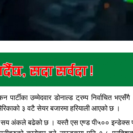
न पार्टीका उम्मेदवार डोनाल्ड ट्रम्प निर्वाचित भएसँगै
ेरिकाको ३ वटै सेयर बजारमा हरियाली आएको छ ।
 सय अंकले बढेको छ । यस्तै एस एण्ड पी५०० इन्डेक्स