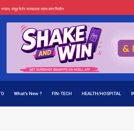
्ता भन्छन्- समूह फेरेर सञ्चालक पदमा बस्न मिल्दैन
ङ्ग पुगेन भने ध्वस्त पनि बनाउन सक्छन् !
एउटै पदमा दुई थरि तलब, वर्षमै ९२ हजार घाटा !
 प्रतिशत लाभांश दिने क्षमता
पक बनेर निरन्तर, राष्ट्र बैंक किन मौन ?
TO
What's New ?
FIN-TECH
HEALTH/HOSPITAL
I