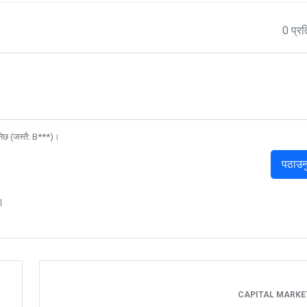
0 प्रत
नेछ (जस्तै: B***)।
पठाउन
।
CAPITAL MARK