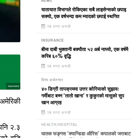
NEWS
यातायात विभागले रोकिएका सबै लाइसेन्सको छपाइ
सक्यो, एक वर्षभन्दा कम म्यादको छपाई स्थगित
16 घण्टा अगाडी
INSURANCE
बीमा दाबी भुक्तानी बक्यौता ५२ अर्ब नाघ्यो, एक वर्षमै
करिब ६०% वृद्धि
16 घण्टा अगाडी
विश्व अर्थतन्त्र
Sponsored
४० डिग्री तापक्रममा उत्तर कोरियाको सुझावः
गर्मीबाट बच्न ‘तातो खाना’ र कुकुरको मासुको सुप
 अमेरिकी
खान आग्रह
16 घण्टा अगाडी
 पनि २.३
HEALTH/HOSPITAL
घातक फङ्गस ‘क्यान्डिडा औरिस’ कपालको जराबाट