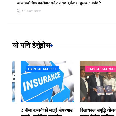
आज सर्वाधिक कारोबार गर्ने टप १० ब्रोकर, कुनबाट कति ?
15 घण्टा अगाडी
यो पनि हेर्नुहोस
CAPITAL MARKET
CAPITAL MARKET
टप
८ बीमा कम्पनीको मात्रै सेयरभाउ
रिलायबल समृद्धि योजना–२