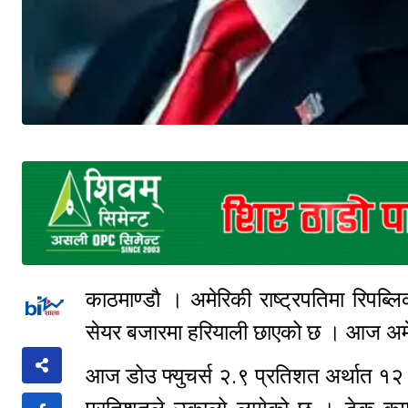
काठमाण्डौ । अमेरिकी राष्ट्रपतिमा रिपब्लिक
सेयर बजारमा हरियाली छाएको छ । आज अम
आज डोउ फ्युचर्स २.९ प्रतिशत अर्थात १२