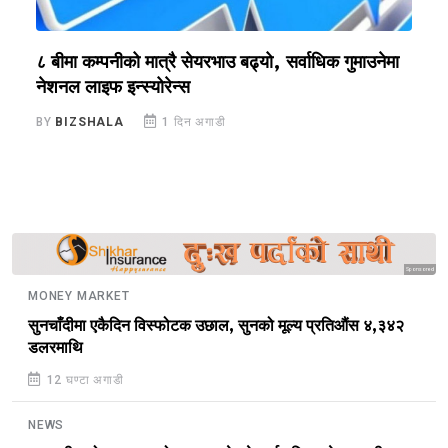
?
८ बीमा कम्पनीको मात्रै सेयरभाउ बढ्यो, सर्वाधिक गुमाउनेमा
र
नेशनल लाइफ इन्स्योरेन्स
स
BY
BIZSHALA
1 दिन अगाडी
B
Sponsored
MONEY MARKET
सुनचाँदीमा एकैदिन विस्फोटक उछाल, सुनको मूल्य प्रतिऔंस ४,३४२
डलरमाथि
12 घण्टा अगाडी
NEWS