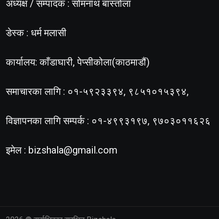
अध्यक्ष / सम्पादक : सोमनाथ बास्तोला
डेस्क : धर्म मलासी
कार्यालय: काँडाघारी, पेप्सीकोला(काठमाडौं)
समाचारका लागि : ०१-५९२३३९४, ९८५१०१५३९४,
विज्ञापनका लागि सम्पर्क : ०१-४९९३१९७, ९७०३०११६२६
इमेल :
bizshala@gmail.com