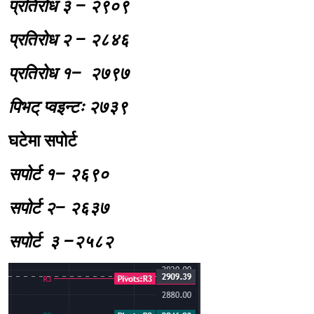
प्रतिरोध ३ – २९०९
प्रतिरोध २ – २८४६
प्रतिरोध १– २७९७
पिभट् प्वइन्टः २७३९
घटेमा सपोर्ट
सपोर्ट १– २६९०
सपोर्ट २– २६३७
सपोर्ट ३ –२५८२