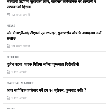
सरकारी उद्योगमा सुधारको लहर, बालेनले सार्वजनिक गरे आम्दानी र
उत्पादनको हिसाब
13 घण्टा अगाडी
NEWS
ओम मेगाश्रीलाई जीएमपी प्रमाणपत्र, गुणस्तरीय औषधि उत्पादनमा नयाँ
छलाङ
13 घण्टा अगाडी
OTHERS
दुर्लभ घटनाः फरक मितिमा जन्मिए जुम्ल्याहा दिदीबहिनी
1 दिन अगाडी
CAPITAL MARKET
आज सर्वाधिक कारोबार गर्ने टप १० ब्रोकर, कुनबाट कति ?
1 दिन अगाडी