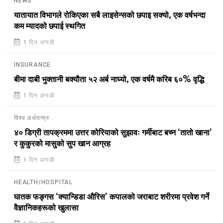
NEWS
यातायात विभागले रोकिएका सबै लाइसेन्सको छपाइ सक्यो, एक वर्षभन्दा
कम म्यादको छपाई स्थगित
1 दिन अगाडी
INSURANCE
बीमा दाबी भुक्तानी बक्यौता ५२ अर्ब नाघ्यो, एक वर्षमै करिब ६०% वृद्धि
1 दिन अगाडी
विश्व अर्थतन्त्र
४० डिग्री तापक्रममा उत्तर कोरियाको सुझावः गर्मीबाट बच्न ‘तातो खाना’
र कुकुरको मासुको सुप खान आग्रह
1 दिन अगाडी
HEALTH/HOSPITAL
घातक फङ्गस ‘क्यान्डिडा औरिस’ कपालको जराबाट शरीरमा प्रवेश गर्ने
वैज्ञानिकहरूको खुलासा