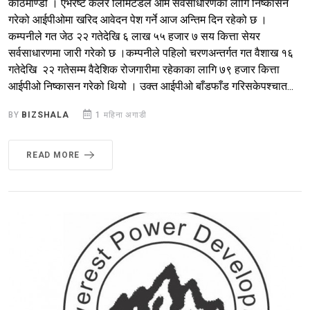
काठमाण्डौ । एभरेष्ट कलर लिमिटेडले आम सर्वसाधारणका लागि निष्कासन
गरेको आईपीओमा खरिद आवेदन पेश गर्ने आज अन्तिम दिन रहेको छ ।
कम्पनीले गत जेठ २२ गतेदेखि ६ लाख ५५ हजार ७ सय कित्ता सेयर
सर्वसाधारणमा जारी गरेको छ ।कम्पनीले पहिलो चरणअन्तर्गत गत वैशाख १६
गतेदेखि २२ गतेसम्म वैदेशिक रोजगारीमा रहेकाका लागि ७९ हजार कित्ता
आईपीओ निष्कासन गरेको थियो । उक्त आईपीओ बाँडफाँड गरिसकेपश्चात...
BY
BIZSHALA
1 महिना अगाडी
READ MORE