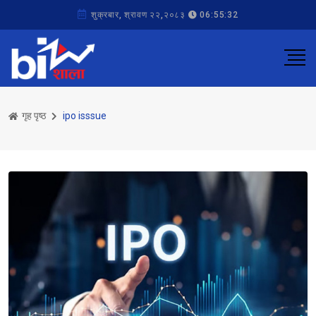
शुक्रबार, श्रावण २२,२०८३
06:55:32
गृह पृष्ठ
ipo isssue