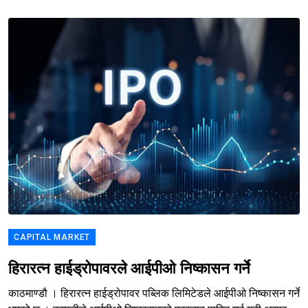
CAPITAL MARKET
हिरारत्न हाईड्रोपावरले आईपीओ निष्कासन गर्ने
काठमाण्डौ । हिरारत्न हाईड्रोपावर पब्लिक लिमिटेडले आईपीओ निष्कासन गर्ने