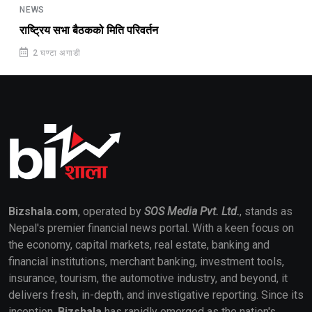
NEWS
राष्ट्रिय सभा बैठकको मिति परिवर्तन
2 घण्टा अगाडी
Bizshala.com
, operated by
SOS Media Pvt. Ltd.
, stands as
Nepal's premier financial news portal. With a keen focus on
the economy, capital markets, real estate, banking and
financial institutions, merchant banking, investment tools,
insurance, tourism, the automotive industry, and beyond, it
delivers fresh, in-depth, and investigative reporting. Since its
inception,
Bizshala
has rapidly emerged as the nation's