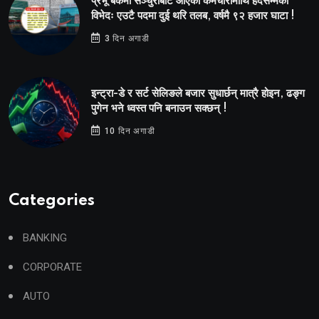
प्रभू बैंकमा सेञ्चुरीबाट आएका कर्मचारीमाथि हदैसम्मको
विभेदः एउटै पदमा दुई थरि तलब, वर्षमै ९२ हजार घाटा !
3 दिन अगाडी
इन्ट्रा-डे र सर्ट सेलिङले बजार सुधार्छन् मात्रै होइन, ढङ्ग
पुगेन भने ध्वस्त पनि बनाउन सक्छन् !
10 दिन अगाडी
Categories
BANKING
CORPORATE
AUTO