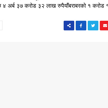
पछि ४ अर्ब ३७ करोड ३२ लाख रुपैयाँबराबरको १ करोड