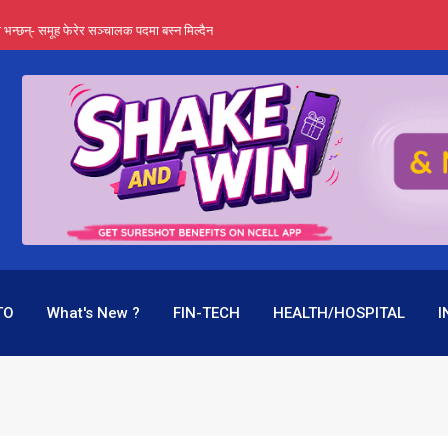
्ता भन्छन्- समूह फेरेर सञ्चालक पदमा बस्न मिल्दैन
ङ्ग पुगेन भने ध्वस्त पनि बनाउन सक्छन् !
एउटै पदमा दुई थरि तलब, वर्षमै ९२ हजार घाटा !
 प्रतिशत लाभांश दिने क्षमता
पक बनेर निरन्तर, राष्ट्र बैंक किन मौन ?
TO
What's New ?
FIN-TECH
HEALTH/HOSPITAL
I