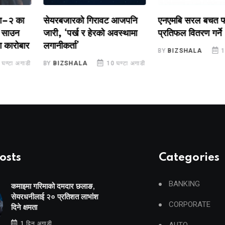
 का
सेयरबजारको गिरावट आजपनि
एनएमबि सरल बचत फण्ड-
उन
जारी, ‘पर्ख र हेरको अवस्थामा
प्रतिफल वितरण गर्ने
रोबार
लगानीकर्ता’
BY
BIZSHALA
11 घण्
 अगाडी
BY
BIZSHALA
10 घण्टा अगाडी
osts
Categories
BANKING
कमाइमा गरिमाको दमदार छलाङ,
सेयरधनीलाई २० प्रतिशत लाभांश
CORPORATE
दिने क्षमता
1 दिन अगाडी