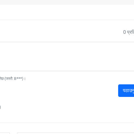
0 प्रत
नेछ (जस्तै: B***)।
पठाउन
।