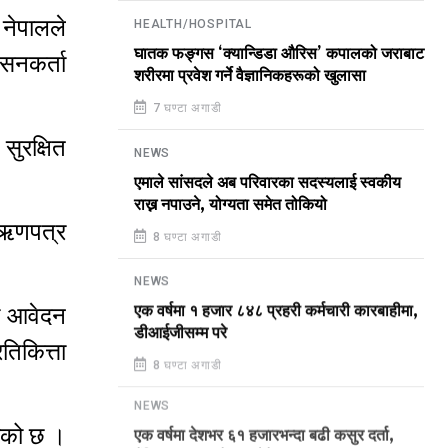
 नेपालले
HEALTH/HOSPITAL
घातक फङ्गस ‘क्यान्डिडा औरिस’ कपालको जराबाट
सनकर्ता
शरीरमा प्रवेश गर्ने वैज्ञानिकहरूको खुलासा
7 घण्टा अगाडी
सुरक्षित
NEWS
एमाले सांसदले अब परिवारका सदस्यलाई स्वकीय
राख्न नपाउने, योग्यता समेत तोकियो
स ऋणपत्र
8 घण्टा अगाडी
NEWS
मा आवेदन
एक वर्षमा १ हजार ८४८ प्रहरी कर्मचारी कारबाहीमा,
डीआईजीसम्म परे
तिकित्ता
8 घण्टा अगाडी
NEWS
ेको छ ।
एक वर्षमा देशभर ६१ हजारभन्दा बढी कसुर दर्ता,