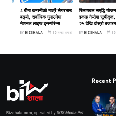
टप
८ बीमा कम्पनीको मात्रै सेयरभाउ
रिलायबल समृद्धि योजना–२
बढ्यो, सर्वाधिक गुमाउनेमा
इकाइ नेप्सेमा सूचीकृत, सा
नेशनल लाइफ इन्स्योरेन्स
२५ देखि दोस्रो बजारमा का
ाडी
BY
BIZSHALA
10 घण्टा अगाडी
BY
BIZSHALA
10 घण्टा
Recent P
Bizshala.com
, operated by
SOS Media Pvt.