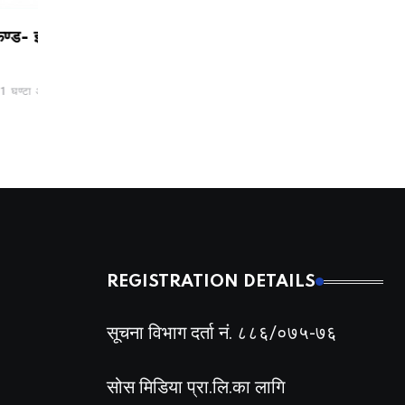
 इ ले इकाईधनीलाई आकर्षक
आज सर्वाधिक कारोबार गर्ने टप
८ बीमा कम्पनीको मात्रै 
१० ब्रोकर, कुनबाट कति ?
बढ्यो, सर्वाधिक गुमाउनेम
नेशनल लाइफ इन्स्योरेन्
टा अगाडी
BY
BIZSHALA
7 घण्टा अगाडी
BY
BIZSHALA
10 घण
REGISTRATION DETAILS
सूचना विभाग दर्ता नं. ८८६/०७५-७६
सोस मिडिया प्रा.लि.का लागि