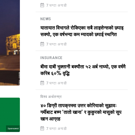
7 घण्टा अगाडी
NEWS
यातायात विभागले रोकिएका सबै लाइसेन्सको छपाइ
सक्यो, एक वर्षभन्दा कम म्यादको छपाई स्थगित
7 घण्टा अगाडी
INSURANCE
बीमा दाबी भुक्तानी बक्यौता ५२ अर्ब नाघ्यो, एक वर्षमै
करिब ६०% वृद्धि
7 घण्टा अगाडी
विश्व अर्थतन्त्र
४० डिग्री तापक्रममा उत्तर कोरियाको सुझावः
गर्मीबाट बच्न ‘तातो खाना’ र कुकुरको मासुको सुप
खान आग्रह
7 घण्टा अगाडी
Sponsored