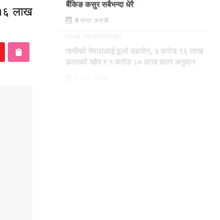
बैंकिङ कसुर सबैभन्दा धेरै
 १६ लाख
8 घण्टा अगाडी
HEALTH/HOSPITAL
गाभीको नेपाललाई ठूलो सहयोग, ३ करोड ९६ लाख
डलरको खोप र १ करोड ८० लाख डलर अनुदान
8 घण्टा अगाडी