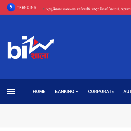
TRENDING
प्रभू बैंकका सञ्चालक बस्नेतमाथि राष्ट्र बैंकको ‘कन्सर्न’, प्रवक
इन्ट्रा-डे र सर्ट सेलिङले बजार सुधार्छन् मात्रै होइन, ढ
प्रभू बैंकमा सेञ्चुरीबाट आएका कर्मचारीमाथि हदैसम्मको विभेदः 
कमाइमा गरिमाको दमदार छलाङ, सेयरधनीलाई २०
प्रभु बैंकमा रमिता : सर्वसाधारणबाट छिरेका बस्नेत संस्था
HOME
BANKING
CORPORATE
AU