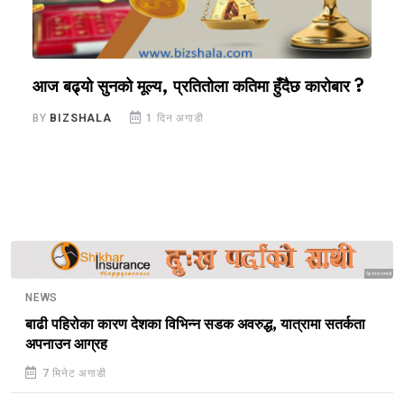
स
आज बढ्यो सुनको मूल्य, प्रतितोला कतिमा हुँदैछ कारोबार ?
स
ब
BY
BIZSHALA
1 दिन अगाडी
B
Sponsored
NEWS
बाढी पहिरोका कारण देशका विभिन्न सडक अवरुद्ध, यात्रामा सतर्कता
अपनाउन आग्रह
7 मिनेट अगाडी