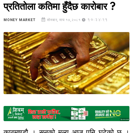
प्रतितोला कतिमा हुँदैछ कारोबार ?
10:34:21
MONEY MARKET
सोमबार, माघ १४,२०८१
Sponsored
काठमाण्डौ । सुनको मूल्य आज पनि घटेको छ ।