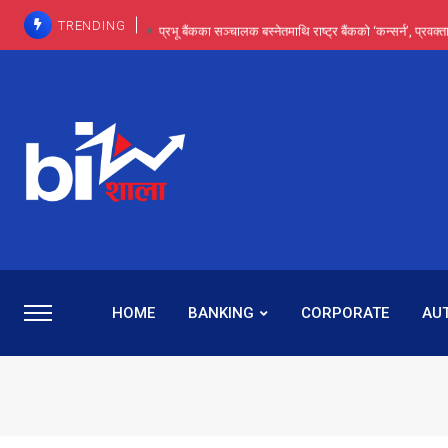
TRENDING
प्रभू बैंकका सञ्चालक बस्नेतमाथि राष्ट्र बैंकको ‘कन्सर्न’, प्रवक
इन्ट्रा-डे र सर्ट सेलिङले बजार सुधार्छन् मात्रै होइन, ढ
प्रभू बैंकमा सेञ्चुरीबाट आएका कर्मचारीमाथि हदैसम्मको विभेदः 
कमाइमा गरिमाको दमदार छलाङ, सेयरधनीलाई २०
प्रभु बैंकमा रमिता : सर्वसाधारणबाट छिरेका बस्नेत संस्था
HOME
BANKING
CORPORATE
AU