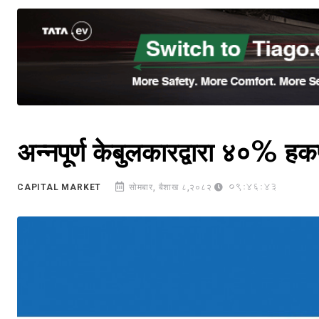
अन्नपूर्ण केबुलकारद्वारा ४०% हक
09:46:43
CAPITAL MARKET
सोमबार, बैशाख ८,२०८२