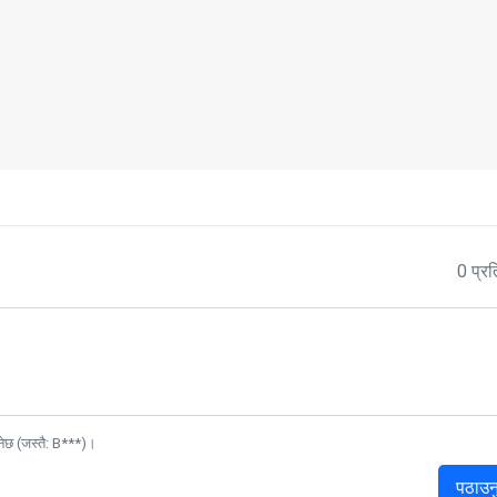
0 प्रत
नेछ (जस्तै: B***)।
पठाउन