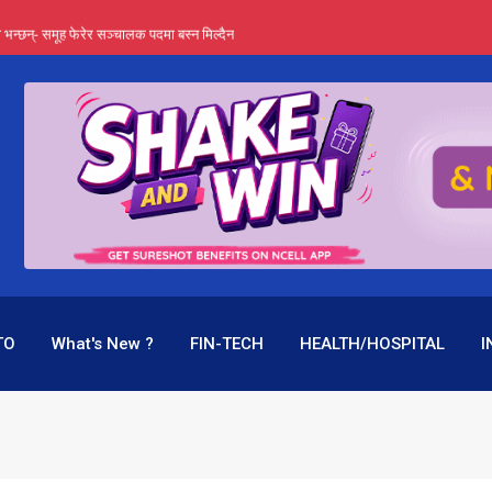
्ता भन्छन्- समूह फेरेर सञ्चालक पदमा बस्न मिल्दैन
ङ्ग पुगेन भने ध्वस्त पनि बनाउन सक्छन् !
एउटै पदमा दुई थरि तलब, वर्षमै ९२ हजार घाटा !
 प्रतिशत लाभांश दिने क्षमता
पक बनेर निरन्तर, राष्ट्र बैंक किन मौन ?
TO
What's New ?
FIN-TECH
HEALTH/HOSPITAL
I