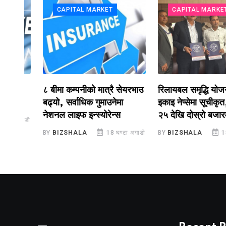
CAPITAL MARKET
CAPITAL MARKET
टप
८ बीमा कम्पनीको मात्रै सेयरभाउ
रिलायबल समृद्धि योजना–२
बढ्यो, सर्वाधिक गुमाउनेमा
इकाइ नेप्सेमा सूचीकृत, सा
नेशनल लाइफ इन्स्योरेन्स
२५ देखि दोस्रो बजारमा का
गाडी
BY
BIZSHALA
18 घण्टा अगाडी
BY
BIZSHALA
18 घण्टा