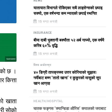
NEWS
यातायात विभागले रोकिएका सबै लाइसेन्सको छपाइ
सक्यो, एक वर्षभन्दा कम म्यादको छपाई स्थगित
15 घण्टा अगाडी
INSURANCE
बीमा दाबी भुक्तानी बक्यौता ५२ अर्ब नाघ्यो, एक वर्षमै
करिब ६०% वृद्धि
15 घण्टा अगाडी
Sponsored
विश्व अर्थतन्त्र
रेको छ ।
४० डिग्री तापक्रममा उत्तर कोरियाको सुझावः
गर्मीबाट बच्न ‘तातो खाना’ र कुकुरको मासुको सुप
 कित्ता
खान आग्रह
15 घण्टा अगाडी
को खाता
HEALTH/HOSPITAL
गरी सोको
घातक फङ्गस ‘क्यान्डिडा औरिस’ कपालको जराबाट