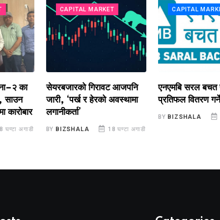
CAPITAL MARKET
CAPITAL MARKET
 का
सेयरबजारको गिरावट आजपनि
एनएमबि सरल बचत फण्ड-
उन
जारी, ‘पर्ख र हेरको अवस्थामा
प्रतिफल वितरण गर्ने
रोबार
लगानीकर्ता’
BY
BIZSHALA
19 घण्
 अगाडी
BY
BIZSHALA
18 घण्टा अगाडी