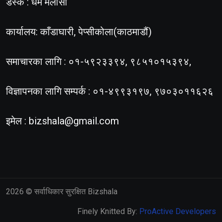
डेस्क : धर्म मलासी
कार्यालय: काँडाघारी, पेप्सीकोला(काठमाडौं)
समाचारका लागि : ०१-५९२३३९४, ९८५१०१५३९४,
विज्ञापनका लागि सम्पर्क : ०१-४९९३१९७, ९७०३०११६२६
इमेल :
bizshala@gmail.com
2026
© सर्वाधिकार सुरक्षित Bizshala
Finely Knitted By:
ProActive Developers