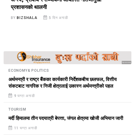
अन्त्य, प्रविधि र तथ्यांकमा आधारित नतिजामुखी
स
प्रशासनको थालनी
B
BY
BIZSHALA
5 दिन अगाडी
Sponsored
ECONOMY& POLITICS
अर्थमन्त्री र राष्ट्र बैंकका कार्यकारी निर्देशकबीच छलफल, वित्तीय
संकटबाट नागरिक र निजी क्षेत्रलाई उकास्न अर्थमन्त्रीको पहल
9 घण्टा अगाडी
TOURISM
मर्दी हिमालमा तीन पदयात्री बेपत्ता, जंगल क्षेत्रमा खोजी अभियान जारी
11 घण्टा अगाडी