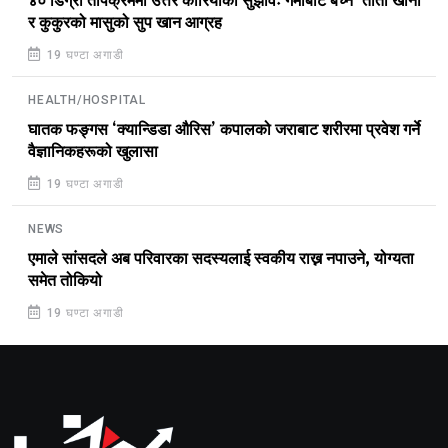
४० डिग्री तापक्रममा उत्तर कोरियाको सुझावः गर्मीबाट बच्न ‘तातो खाना’
र कुकुरको मासुको सुप खान आग्रह
19 घण्टा अगाडी
HEALTH/HOSPITAL
घातक फङ्गस ‘क्यान्डिडा औरिस’ कपालको जराबाट शरीरमा प्रवेश गर्ने
वैज्ञानिकहरूको खुलासा
19 घण्टा अगाडी
NEWS
एमाले सांसदले अब परिवारका सदस्यलाई स्वकीय राख्न नपाउने, योग्यता
समेत तोकियो
19 घण्टा अगाडी