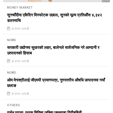
Sponsored
MONEY MARKET
सुनचाँदीमा एकैदिन विस्फोटक उछाल, सुनको मूल्य प्रतिऔंस ४,३४२
डलरमाथि
4 घण्टा अगाडी
NEWS
सरकारी उद्योगमा सुधारको लहर, बालेनले सार्वजनिक गरे आम्दानी र
उत्पादनको हिसाब
4 घण्टा अगाडी
NEWS
ओम मेगाश्रीलाई जीएमपी प्रमाणपत्र, गुणस्तरीय औषधि उत्पादनमा नयाँ
छलाङ
5 घण्टा अगाडी
OTHERS
दुर्लभ घटनाः फरक मितिमा जन्मिए जुम्ल्याहा दिदीबहिनी