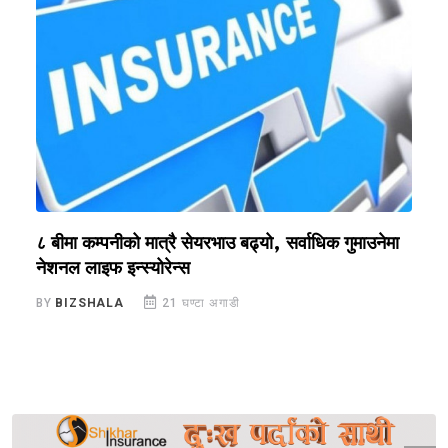
?
८ बीमा कम्पनीको मात्रै सेयरभाउ बढ्यो, सर्वाधिक गुमाउनेमा
र
नेशनल लाइफ इन्स्योरेन्स
स
BY
BIZSHALA
21 घण्टा अगाडी
B