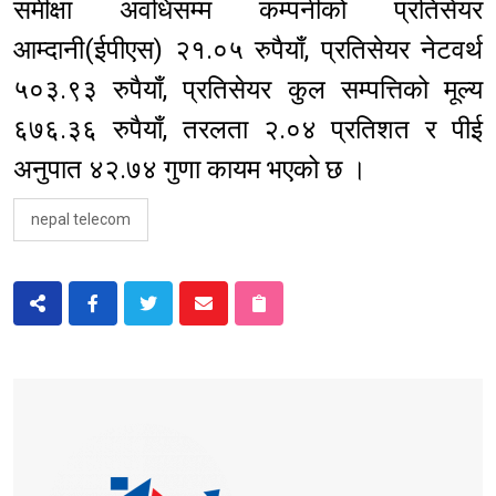
समीक्षा अवधिसम्म कम्पनीको प्रतिसेयर
आम्दानी(ईपीएस) २१.०५ रुपैयाँ, प्रतिसेयर नेटवर्थ
५०३.९३ रुपैयाँ, प्रतिसेयर कुल सम्पत्तिको मूल्य
६७६.३६ रुपैयाँ, तरलता २.०४ प्रतिशत र पीई
अनुपात ४२.७४ गुणा कायम भएको छ ।
nepal telecom